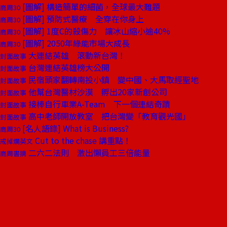
[圖解] 構造簡單的細菌，全球最大難題
商周30
[圖解] 預防式醫療 全穿在你身上
商周30
[圖解] 1度C的殺傷力 讓冰山縮小逾40%
商周30
[圖解] 2050年綠能市場大成長
商周30
大連結英雄 滾動新台灣！
封面故事
台灣連結英雄榜大公開
封面故事
民宿頭家翻轉南投小鎮 變中國、大馬取經聖地
封面故事
他幫台灣醫材沙漠 孵出20家新創公司
封面故事
接棒自行車業A-Team 下一個連結奇蹟
封面故事
高中老師開放教室 把台灣變「教育觀光國」
封面故事
[名人語錄] What is Business?
商周30
Cut to the chase 講重點！
戒掉爛英文
二六二法則 激出懶員工三倍能量
商周書摘