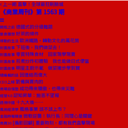
上一期
直擊！全球最狂刷臉城
《商業周刊》第 1563 期
德國式的分級難題
開瓶之前
好茶的條件
旅食隨想
歐洲鐵路，轉動文化的萬花筒
移動的生活
下班後，我們做菜去！
封面故事
零買特殊食材 回家現學現賣
封面故事
煎煮炒炸初體驗 我也能做日式便當
封面故事
明星主廚示範 做菜撇步學到寶
封面故事
因連結而偉大
總編輯的話
劉備與賣肉的
CEO上線
成功帶來驕傲，也帶來災難
商場自慢塾
認知昇華：施恩不望報
經營4.0
十九大後……
透視中國
風格事業 該不該上市？
風尚經濟學
微軟逆襲！執行長：同理心是關鍵
金融時報精選
[攝影回顧] 重要時刻，都有我們直擊現場
商周30