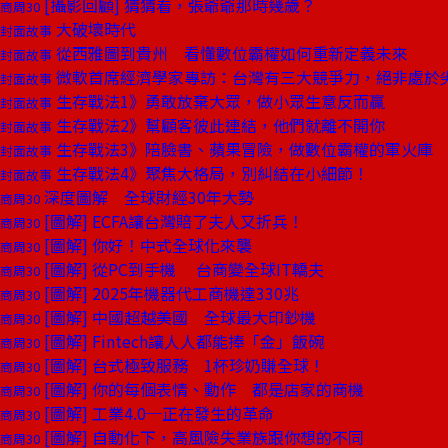
[攝影回顧] 猜猜看，張爺爺那時幾歲？
商周30
大破壞時代
封面故事
從西雅圖到貴州 看懂數位霸權如何重新定義未來
封面故事
微軟首席經濟學家專訪：台灣有三大競爭力，絕非處於
封面故事
生存戰法1》勇敢放棄大眾，做小眾生意反而贏
封面故事
生存戰法2》幫顧客彼此連結，他們就離不開你
封面故事
生存戰法3》陪臉書、蘋果冒險，做數位霸權的軍火庫
封面故事
生存戰法4》聚焦大格局，別糾結在小細節！
封面故事
深度圖解 全球財經30年大勢
商周30
[圖解] ECFA讓台灣賠了夫人又折兵！
商周30
[圖解] 你好！中式全球化來襲
商周30
[圖解] 從PC到手機 台商變全球IT轎夫
商周30
[圖解] 2025年機器代工商機達330兆
商周30
[圖解] 中國超越美國 全球最大印鈔機
商周30
[圖解] Fintech讓人人都能捧「金」飯碗
商周30
[圖解] 台式極致服務 1杯珍奶賺全球！
商周30
[圖解] 你的每個表情、動作 都是店家的商機
商周30
[圖解] 工業4.0─正在發生的革命
商周30
[圖解] 自動化下，高風險失業族跟你想的不同
商周30