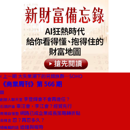
上一期
大失業潮下的另類族群─SOHO
《商業周刊》第 566 期
李登輝會不會再連任？
創辦人聊天室
辜汪會，李江會？經貿先行
石頭評論
網路已成企業成長策略轉折點
商場自慢塾
忍？再忍多久？
去梯言
造鐘與報時
總編輯的話