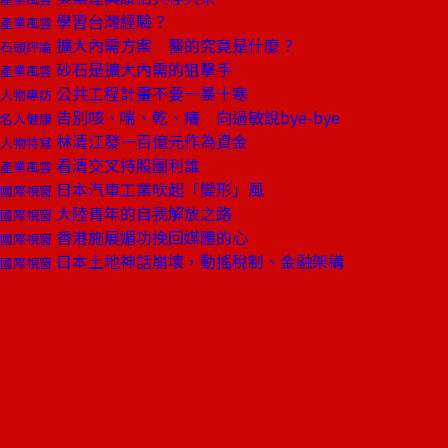
學習台灣經驗？
產業風雲
擴大內需方案 醫的究竟是什麼？
石頭評論
砂石是擴大內需的狙擊手
產業風雲
公共工程計畫不要一暴十寒
人物專訪
告別咳、喘、乾、癢 向過敏說bye-bye
名人健康
林清江發一百億元作為資金
人物特寫
看清交叉持股圖利誰
產業風雲
日本汽車工業吹起「變形」風
國際視窗
大陸青年的自我解放之路
國際視窗
香港施展媚功挽回媒體的心
國際視窗
日本土地神話崩壞，動搖稅制、金融架構
國際視窗