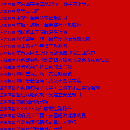
蔣洪彝帶領華航22位一級主管上學去
封面故事
當學生很好
封面故事
中華、長榮航空出現虧損
封面故事
華航、遠航、長榮都有本難唸經
封面故事
國民黨正在發酵選舉行情
台北耳語
政壇套牢一族 擬重新拉抬台鳳股價
台北耳語
廖正豪可望年後重返政壇
台北耳語
前台大財金所所長劉憶如轉換生涯跑道
人物特寫
財政部與經濟部為個人股東抵減與否意見相左
火線話題
蕭光渝與八個台商的逃亡記
火線話題
關中重現江湖 為連戰而戰
人物特寫
關中急著澄清：我又不是精神病
人物特寫
外商推動電子商業，台灣中小企業新選擇
產業風雲
創造網路商機，先建立安全機制
產業風雲
雙鶴另闢新戰場
產業風雲
K.SWISS為什麼敢逆勢操作
產業風雲
政府減少干預，美國經濟健康成長
產業風雲
台灣的銀行積極前進無人銀行
產業風雲
英業達與康柏共存共榮
產業風雲