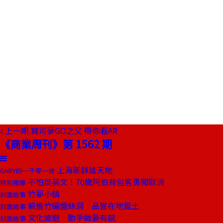
上一期
寶可夢GO之父 帶你看AR
《商業周刊》第 1562 期
上海新靜謐天地
GARY的一千零一夜
不怕菜英文！70歲阿伯背包客勇闖歐洲
特別報導
竹夢小鎮
封面故事
躲進竹編盤絲洞 品嘗在地風土
封面故事
文化旅遊 動手做最有感
封面故事