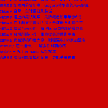
創國內募資新高 Gogoro陸學森的未來盤算
產業風雲
直擊！全球最狂刷臉城
封面故事
搭上辨識順風車 刷臉概念股半年漲6成
封面故事
它比蘋果更聰明！深入全球最強刷臉企業
封面故事
這家台南公司 讓iPhone X臉部辨識成真
封面故事
台灣刷臉小兵 生意從美澳做到中東
封面故事
麥當勞槓印度大亨 斷糧逼收169家加盟店
國際視窗
這一組卡片 解救你辭窮的痛
WOW!點子
Pottermania 延燒20年
全球熱門字
隨時都能賣掉的企業 更能基業長青
商周書摘