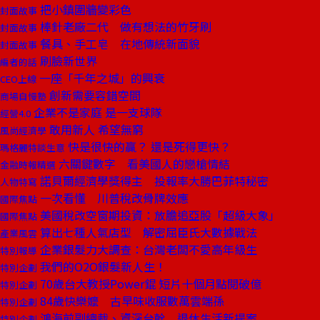
把小鎮圍牆變彩色
封面故事
棒針老廠二代 做有想法的竹牙刷
封面故事
餐具、手工皂 在地傳統新面貌
封面故事
刷臉新世界
編者的話
一座「千年之城」的興衰
CEO上線
創新需要容錯空間
商場自慢塾
企業不是家庭 是一支球隊
經營4.0
敢用新人 希望無窮
風尚經濟學
快是很快的贏？ 還是死得更快？
瑪格麗特談生意
六關鍵數字 看美國人的戀槍情結
金融時報精選
諾貝爾經濟學獎得主 投報率大勝巴菲特秘密
人物特寫
一次看懂 川普稅改骨牌效應
國際焦點
美國稅改空窗期投資：放膽追亞股「超級大象」
國際焦點
算出七種人氣店型 解密屈臣氏大數據戰法
產業風雲
企業銀髮力大調查：台灣老闆不愛高年級生
特別報導
我們的O2O銀髮新人生！
特別企劃
70歲台大教授Power錕 短片十個月點閱破億
特別企劃
84歲快樂嬤 古早味收服數萬雲端孫
特別企劃
鴻海前副總裁、資深台幹 退休生活新提案
特別企劃