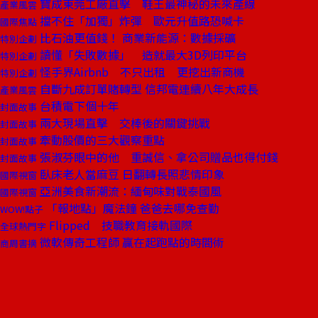
寶成東莞工廠直擊 鞋王最神秘的未來產線
產業風雲
擋不住「加獨」炸彈 歐元升值路恐喊卡
國際焦點
比石油更值錢！ 商業新能源：數據採礦
特別企劃
讀懂「失敗數據」 造就最大3D列印平台
特別企劃
怪手界Airbnb 不只出租 更挖出新商機
特別企劃
自斷九成訂單賭轉型 信邦電連續八年大成長
產業風雲
台積電下個十年
封面故事
兩大現場直擊 交棒後的關鍵挑戰
封面故事
牽動股價的三大觀察重點
封面故事
張淑芬眼中的他 重誠信、拿公司贈品也得付錢
封面故事
臥床老人當麻豆 日翻轉長照悲情印象
國際視窗
亞洲美食新潮流：緬甸味對戰泰國風
國際視窗
「報地點」魔法鐘 爸爸去哪免查勤
WOW!點子
Flipped 技職教育接軌國際
全球熱門字
微軟傳奇工程師 贏在起跑點的時間術
商周書摘