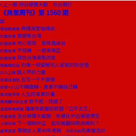
上一期
矽谷硬體大戰 在台開打
《商業周刊》第 1560 期
神隱澡堂咖啡店
發現酷建築
旅遊新台灣
封面故事
地心冒險 垂降鬼峽谷
封面故事
不搭機 一遊東南亞
封面故事
拜訪台灣黑熊的家
封面故事
別像一個留著別人屁股印的坐墊
總編輯的話
路人甲的力量
CEO上線
五百一千不要賺
商場自慢塾
山不轉路轉，產業不轉自己轉
經營4.0
人生的事業計畫
風尚經濟學
對不起，我錯了
瑪格麗特談生意
讓庫克跳腳的歐盟「公平女王」
金融時報精選
全台房價大破盤 新屋比中古屋還便宜
地產風雲
下一個柳井正 如何推翻快時尚規則？
人物特寫
兩個女人賣40年老鞋 Adidas完美復活計
產業風雲