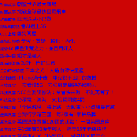
朝聖世界最大商場
封面故事
挑戰全球最快雲霄飛車
封面故事
亞洲遇見小巴黎
封面故事
當AI遇上5G
總編輯的話
貓狗同屋
CEO上線
學習．質疑．轉化．內化
商場自慢塾
使盡洪荒之力，並且用好人
經營4.0
姐才是老大
透視中國
設計一門好生意
風尚經濟學
日本之光！人造血液快量產
金融時報精選
iPhone滿十歲 庫克說不出口的危機
全球話題
一次看懂5G 它強到能翻轉各國勢力
科技風雲
NCC主委談修法：業者快來做，不能再等了！
科技風雲
台積電、鴻海 5G投資關鍵4問
科技風雲
「全民減稅」將上路 大股東、小資族最有感
焦點新聞
台灣行李箱王國 每3家有1家拚品牌
產業風雲
萬國通路賣遍120國的起點： 一間英國倉庫
產業風雲
皇冠壓寶90後年輕人 擦亮65年老店招牌
產業風雲
賀盛專心當「技術狂」 做品牌當展示台
產業風雲