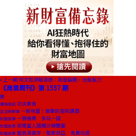
上一期
柯文哲評賴清德：我是扁鑽，他是長刀
《商業周刊》第 1557 期
功夫素食
饕姊食記
一新味蕾！進擊的雪莉調酒
生活新鮮事
一張機票 多玩一國
封面故事
前進富人國飆沙練膽量
封面故事
藍色清真寺、聖索菲亞 免費玩透
封面故事