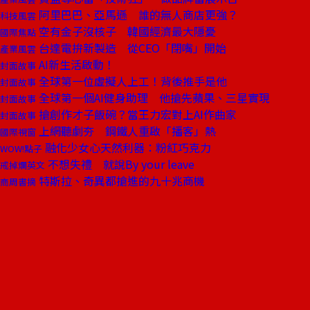
阿里巴巴、亞馬遜 誰的無人商店更強？
科技風雲
空有金子沒核子 韓國經濟最大隱憂
國際焦點
台達電拚新製造 從CEO「閉嘴」開始
產業風雲
AI新生活啟動！
封面故事
全球第一位虛擬人上工！背後推手是他
封面故事
全球第一個AI健身助理 他搶先蘋果、三星實現
封面故事
搶創作才子飯碗？當王力宏對上AI作曲家
封面故事
上網聽劇夯 鋼鐵人重啟「播客」熱
國際視窗
融化少女心天然利器：粉紅巧克力
WOW!點子
不想失禮 就說By your leave
戒掉爛英文
特斯拉、奇異都搶進的九十兆商機
商周書摘