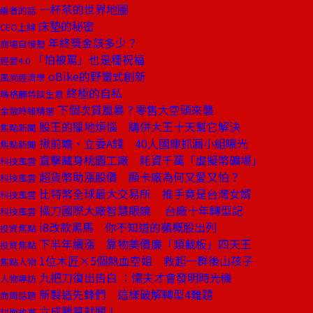
一杯茶的世界地圖
編者的話
床墊的秘密
CEO上線
年終獎金該多少？
商場自慢塾
「怕被罵」也是種祝福
經營4.0
oBike的野蠻式創新
風尚經濟學
終極的自私
瑪格麗特談生意
下個次貸風暴？零售大空頭來襲
金融時報精選
股王的獵地煩惱 購併大王十天幫它解決
焦點新聞
揪前瞻、立委A錢 40人國庫抓漏小組曝光
焦點新聞
直擊藏身桃園工廠 耗資千萬「虛擬幣礦場」
科技風雲
超貨幣助漲股價 顯卡廠為何又愛又怕？
科技風雲
比特幣全球最大交易所 推手竟是台灣女婿
科技風雲
操刀國際大廠智慧眼鏡 台廠十年轉型記
科技風雲
i8改款黑馬 你不知道的蘋概股出列
投資焦點
下半年續漲 靠物美價廉「類載板」四天王
投資焦點
1位木匠×5個熱血空姐 救起一群後山孩子
焦點人物
九把刀復出告白 ：懦夫才會發明時光機
人物專訪
新製造先鋒們 這樣破解轉型4難題
商周話題
六成勝算就闖！
封面故事