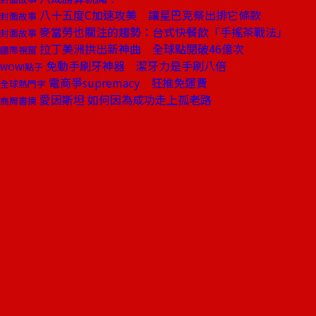
八十五度C加速攻美 讓星巴克祭出排它條款
封面故事
麥當勞也關注的趨勢：台式快餐飲「手搖茶戰法」
封面故事
拉丁美洲拱出新神曲 全球點閱破46億次
國際視窗
免動手刷牙神器 潔牙力是手刷八倍
WOW!點子
電商爭supremacy 狂推免運費
全球熱門字
愛因斯坦 如何因為成功走上孤老路
商周書摘