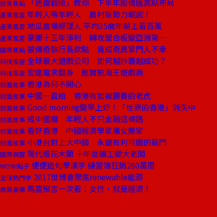
「迷霧戰術」教你 下半年股債匯高點布局
投資焦點
年輕人帶年輕人 農村新勢力崛起！
產業風雲
地瓜農場經理人 平均35歲年薪上看百萬
產業風雲
豪擲十五年淨利 轉攻塑合板變亞洲第一
產業風雲
被傳奇執行長欽點 竟成奇異掌門人不幸
國際焦點
全球最大遊戲公司 如何越抄襲越成功？
科技風雲
宏達電求翻身 壓寶航海王遊戲商
科技風雲
香港為何不開心
封面故事
中國一直給 香港有如被餵養的老虎
封面故事
Good morning變早上好！「世界的香港」消失中
封面故事
戒中國癮 年輕人不只金融這條路
封面故事
看好香港 中國經濟學家攜女搬家
封面故事
小港台對上大中國 永遠有利可圖的竅門
封面故事
現代版花木蘭 十年從礦工變大老闆
國際視窗
便便造句學漢字 練習簿狂銷260萬冊
WOW!點子
2017世博會聚焦renewable能源
全球熱門字
馬雲預言一次看：女性，就是經濟！
商周書摘