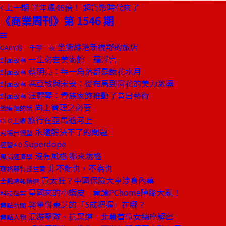
上一期
半年飆46倍！ 超貨幣時代來了
《商業周刊》第 1546 期
坐擁維港新視野的旅店
GARY的一千零一夜
一生必去美術館 羅浮宮
封面故事
蔡明亮：每一角落都是鏡花水月
封面故事
馮亞敏與宋安：從布局到窗花的美力激盪
封面故事
汪麗琴：貴族家飾推動了昔日藝術
封面故事
向上管理之必要
總編輯的話
旅行在亞馬遜河上
CEO上線
永遠解決不了的問題
商場自慢塾
Superdope
經營4.0
沒有風格 哪來規格
風尚經濟學
非不能也，不為也
瑪格麗特談生意
買太狂？中國保險大亨涉貪內幕
金融時報精選
星國來的小蝦皮 竟讓PChome陣腳大亂！
科技風雲
郭董併東芝的「5成把握」在哪？
焦點新聞
混游擊隊、抗黑道 北農首位女總座解密
焦點人物