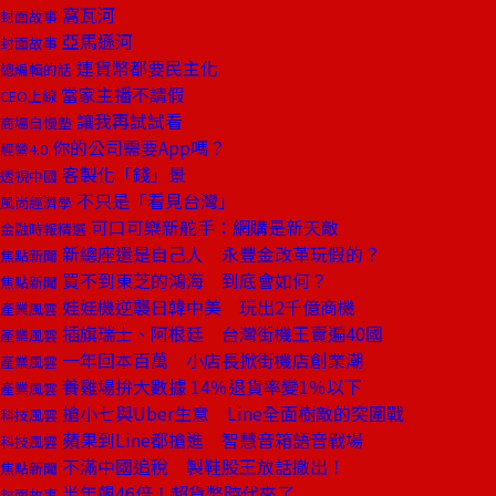
窩瓦河
封面故事
亞馬遜河
封面故事
連貨幣都要民主化
總編輯的話
當家主播不請假
CEO上線
讓我再試試看
商場自慢塾
你的公司需要App嗎？
經營4.0
客製化「錢」景
透視中國
不只是「看見台灣」
風尚經濟學
可口可樂新舵手：網購是新天敵
金融時報精選
新總座還是自己人 永豐金改革玩假的？
焦點新聞
買不到東芝的鴻海 到底會如何？
焦點新聞
娃娃機逆襲日韓中美 玩出2千億商機
產業風雲
插旗瑞士、阿根廷 台灣街機王賣遍40國
產業風雲
一年回本百萬 小店長掀街機店創業潮
產業風雲
養雞場拚大數據 14％退貨率變1％以下
產業風雲
搶小七與Uber生意 Line全面樹敵的突圍戰
科技風雲
蘋果到Line都搶進 智慧音箱語音戰場
科技風雲
不滿中國追稅 製鞋股王放話撤出！
焦點新聞
半年飆46倍！超貨幣時代來了
封面故事