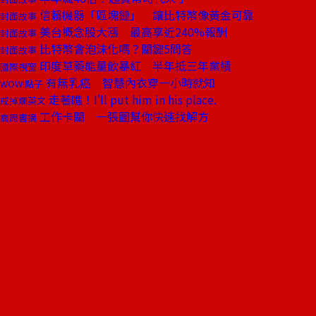
信賴機器「區塊鏈」 讓比特幣像黃金可靠
封面故事
美台概念股大漲 最高享近240%報酬
封面故事
比特幣會泡沫化嗎？關鍵5問答
封面故事
印度草藥能量飲暴紅 半年抵三年業績
國際視窗
有無乳癌 智慧內衣穿一小時就知
WOW!點子
走著瞧！I'll put him in his place.
戒掉爛英文
工作卡關 一張圖幫你快速找解方
商周書摘