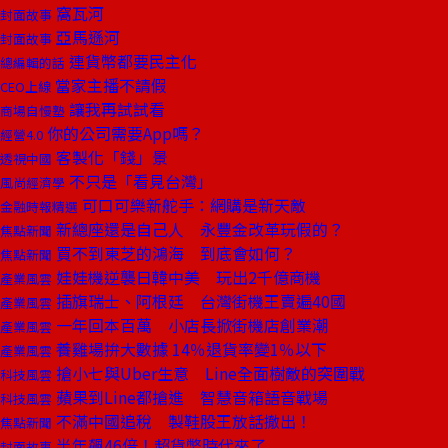
窩瓦河
封面故事
亞馬遜河
封面故事
連貨幣都要民主化
總編輯的話
當家主播不請假
CEO上線
讓我再試試看
商場自慢塾
你的公司需要App嗎？
經營4.0
客製化「錢」景
透視中國
不只是「看見台灣」
風尚經濟學
可口可樂新舵手：網購是新天敵
金融時報精選
新總座還是自己人 永豐金改革玩假的？
焦點新聞
買不到東芝的鴻海 到底會如何？
焦點新聞
娃娃機逆襲日韓中美 玩出2千億商機
產業風雲
插旗瑞士、阿根廷 台灣街機王賣遍40國
產業風雲
一年回本百萬 小店長掀街機店創業潮
產業風雲
養雞場拚大數據 14％退貨率變1％以下
產業風雲
搶小七與Uber生意 Line全面樹敵的突圍戰
科技風雲
蘋果到Line都搶進 智慧音箱語音戰場
科技風雲
不滿中國追稅 製鞋股王放話撤出！
焦點新聞
半年飆46倍！超貨幣時代來了
封面故事