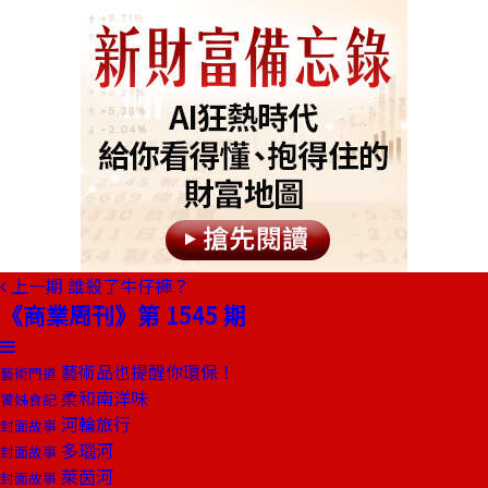
上一期
誰殺了牛仔褲？
《商業周刊》第 1545 期
藝術品也提醒你環保！
藝術門道
柔和南洋味
饕姊食記
河輪旅行
封面故事
多瑙河
封面故事
萊茵河
封面故事