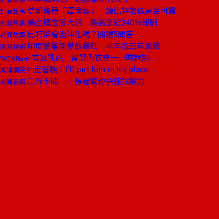
信賴機器「區塊鏈」 讓比特幣像黃金可靠
封面故事
美台概念股大漲 最高享近240%報酬
封面故事
比特幣會泡沫化嗎？關鍵5問答
封面故事
印度草藥能量飲暴紅 半年抵三年業績
國際視窗
有無乳癌 智慧內衣穿一小時就知
WOW!點子
走著瞧！I'll put him in his place.
戒掉爛英文
工作卡關 一張圖幫你快速找解方
商周書摘