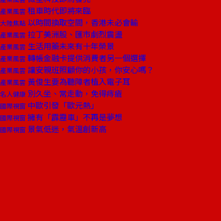
租車時代即將來臨
產業風雲
以時間換取空間，香港未必會輸
大陸焦點
拉丁美洲股、匯市劇烈震盪
產業風雲
生活用藥未來有十年榮景
產業風雲
轉帳金融卡提供消費者另一個選擇
產業風雲
讓安親班照顧你的小孩，你安心嗎？
產業風雲
黃俊生要為聽障者植入電子耳
產業風雲
別久坐、常走動，免得痔瘡
名人健康
中歐引發「歐元熱」
國際視窗
擁有「霹靂車」不再是夢想
國際視窗
景氣低迷，氣溫創新高
國際視窗