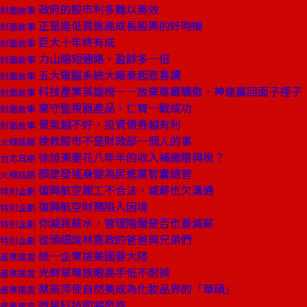
政府的股市利多難以奏效
封面故事
正是逢低買進高成長股票的好時機
封面故事
巨大十年終有成
封面故事
力山縮短通路，盈餘多一倍
封面故事
五大電腦系統大廠奏起悲喜調
封面故事
科技產業英雄榜－－放棄尊嚴驕傲，神達贏回面子裡子
封面故事
棄守監視器產品，仁寶一戰成功
封面故事
景氣越不好，投資債券越有利
封面故事
挽救股市不是財政部一個人的事
火線話題
徐旭東要花八年半的收入補繳贈與稅？
台北耳語
顏建發搖身變為民進黨智囊總管
火線話題
復興航空罷工不合法，減薪也欠溝通
特別企劃
復興航空財務陷入困境
特別企劃
你減我薪水，管理階層是否也要減薪
特別企劃
從頭細說林嘉政的爸爸與兄弟們
特別企劃
統一企業捨美國要大陸
產業風雲
光鮮草莓族眼高手低不耐操
產業風雲
蔡燕萍使自然美成為化妝品界的「華碩」
產業風雲
微星科技即將發亮
產業風雲