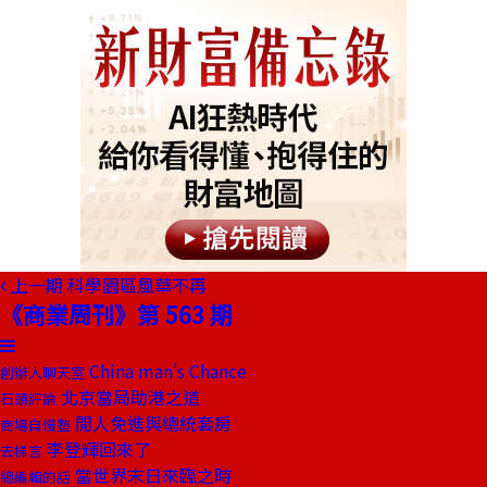
上一期
科學園區風華不再
《商業周刊》第 563 期
China man's Chance
創辦人聊天室
北京當局助港之道
石頭評論
閒人免進與總統套房
商場自慢塾
李登輝回來了
去梯言
當世界末日來臨之時
總編輯的話