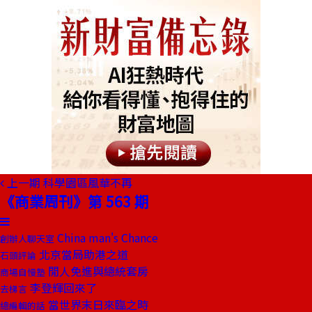
上一期
科學園區風華不再
《商業周刊》第 563 期
China man's Chance
創辦人聊天室
北京當局助港之道
石頭評論
閒人免進與總統套房
商場自慢塾
李登輝回來了
去梯言
當世界末日來臨之時
總編輯的話