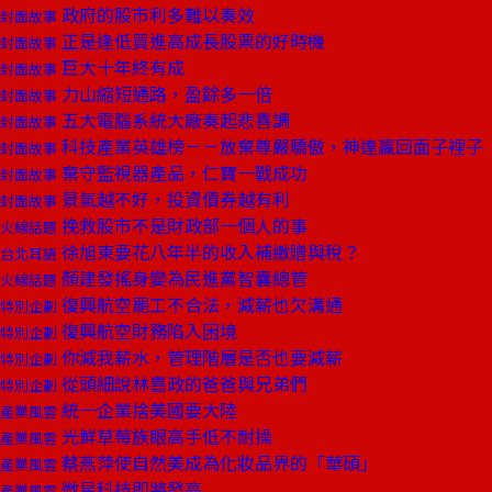
政府的股市利多難以奏效
封面故事
正是逢低買進高成長股票的好時機
封面故事
巨大十年終有成
封面故事
力山縮短通路，盈餘多一倍
封面故事
五大電腦系統大廠奏起悲喜調
封面故事
科技產業英雄榜－－放棄尊嚴驕傲，神達贏回面子裡子
封面故事
棄守監視器產品，仁寶一戰成功
封面故事
景氣越不好，投資債券越有利
封面故事
挽救股市不是財政部一個人的事
火線話題
徐旭東要花八年半的收入補繳贈與稅？
台北耳語
顏建發搖身變為民進黨智囊總管
火線話題
復興航空罷工不合法，減薪也欠溝通
特別企劃
復興航空財務陷入困境
特別企劃
你減我薪水，管理階層是否也要減薪
特別企劃
從頭細說林嘉政的爸爸與兄弟們
特別企劃
統一企業捨美國要大陸
產業風雲
光鮮草莓族眼高手低不耐操
產業風雲
蔡燕萍使自然美成為化妝品界的「華碩」
產業風雲
微星科技即將發亮
產業風雲