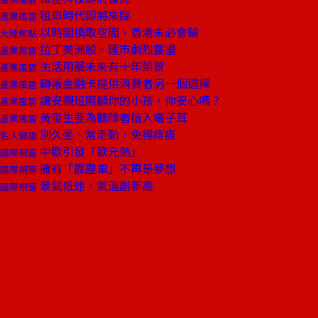
租車時代即將來臨
產業風雲
以時間換取空間，香港未必會輸
大陸焦點
拉丁美洲股、匯市劇烈震盪
產業風雲
生活用藥未來有十年榮景
產業風雲
轉帳金融卡提供消費者另一個選擇
產業風雲
讓安親班照顧你的小孩，你安心嗎？
產業風雲
黃俊生要為聽障者植入電子耳
產業風雲
別久坐、常走動，免得痔瘡
名人健康
中歐引發「歐元熱」
國際視窗
擁有「霹靂車」不再是夢想
國際視窗
景氣低迷，氣溫創新高
國際視窗