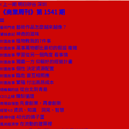
上一期
明日矽谷 深圳
《商業周刊》第 1541 期
藝術作品怎麼越來越像？
藝術門道
神奇的滋味
饕姊食記
植物教我的7件事
封面故事
萬事萬物都比最初的假設 複雜
封面故事
學習從另一個角度 看事情
封面故事
獨霸一方 仰賴好的經營計畫
封面故事
個性 決定資源配置
封面故事
臨危 要互相照應
封面故事
繁殖 付出高昂成本
封面故事
從台北到青島
總編輯的話
爛梨循環
CEO上線
先會創業，再會創新
商場自慢塾
資訊、知識 洞見、智慧
經營4.0
40元的鴿子蛋
透視中國
在流動的建築裡
風尚經濟學