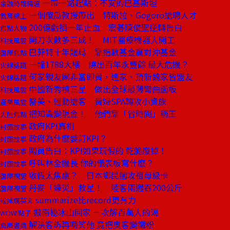
一帶一路起點：不安的巴基斯坦
金融時報精選
一個傻瓜教授帶出 特斯拉、Gogoro搶聘人才
教育線上
200億虧損一年止血 宏碁陳俊聖逆轉告白
焦點人物
開刀次數多三成！ MIT醫療機器人開工
科技風雲
巴菲特十年賭局 靠指數基金贏對沖基金
國際焦點
一幢1788大樓 燒出百年永豐餘 最大危機？
火線話題
何家親友團非富即貴，連家、頂新魏家皆盟友
火線話題
中國新秀槓三星 做出全球最薄彎曲面板
科技風雲
醫美、運動搶客 貴婦SPA轉攻小資族
產業風雲
把知識變現金！ 他們靠「省時間」稱王
大陸焦點
政府KPI真相
封面故事
政府為什麼要訂KPI？
封面故事
閣員告白：KPI如果玩假的 乾脆廢掉！
封面故事
呼叫林全機長 你的儀表板寫什麼？
封面故事
收假太焦慮？ 日本鄉民圍攻祖母級卡
國際視窗
丹麥「蠔災」救星！ 陸客兩週吞200公斤
國際視窗
summarize比record更有力
戒掉爛英文
搬南極冰山回家 一次解百萬人的渴
WOW!點子
解決客訴再嘲笑他 竟把奧客變鐵粉
商周書摘