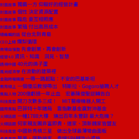
獨霸一方 仰賴好的經營計畫
封面故事
個性 決定資源配置
封面故事
臨危 要互相照應
封面故事
繁殖 付出高昂成本
封面故事
從台北到青島
總編輯的話
爛梨循環
CEO上線
先會創業，再會創新
商場自慢塾
資訊、知識 洞見、智慧
經營4.0
40元的鴿子蛋
透視中國
在流動的建築裡
風尚經濟學
一帶一路起點：不安的巴基斯坦
金融時報精選
一個傻瓜教授帶出 特斯拉、Gogoro搶聘人才
教育線上
200億虧損一年止血 宏碁陳俊聖逆轉告白
焦點人物
開刀次數多三成！ MIT醫療機器人開工
科技風雲
巴菲特十年賭局 靠指數基金贏對沖基金
國際焦點
一幢1788大樓 燒出百年永豐餘 最大危機？
火線話題
何家親友團非富即貴，連家、頂新魏家皆盟友
火線話題
中國新秀槓三星 做出全球最薄彎曲面板
科技風雲
醫美、運動搶客 貴婦SPA轉攻小資族
產業風雲