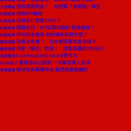
把知識變現金！ 他們靠「省時間」稱王
大陸焦點
政府KPI真相
封面故事
政府為什麼要訂KPI？
封面故事
閣員告白：KPI如果玩假的 乾脆廢掉！
封面故事
呼叫林全機長 你的儀表板寫什麼？
封面故事
收假太焦慮？ 日本鄉民圍攻祖母級卡
國際視窗
丹麥「蠔災」救星！ 陸客兩週吞200公斤
國際視窗
summarize比record更有力
戒掉爛英文
搬南極冰山回家 一次解百萬人的渴
WOW!點子
解決客訴再嘲笑他 竟把奧客變鐵粉
商周書摘