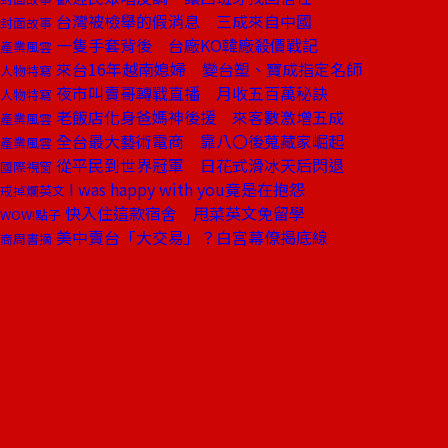
台灣被檢舉的假消息 三成來自中國
封面故事
一隻手套背後 台廠KO韓廠殺價戰記
產業風雲
來台16年越南媳婦 變台塑、寶成指定名師
人物特寫
夜市叫賣哥轉戰直播 月收五百萬秘訣
人物特寫
老飯店化身爸媽神後援 來客數激增五成
產業風雲
全台最大藝術電商 靠八〇後蒐藏家崛起
產業風雲
從平民到世界冠軍 日花式滑冰天后閃退
國際視窗
I was happy with you竟是在抱怨
戒掉爛英文
快入住這款宿舍 甩菜英文免留學
WOW!點子
美中賣台「大交易」？白宮幕僚揭底線
商周書摘