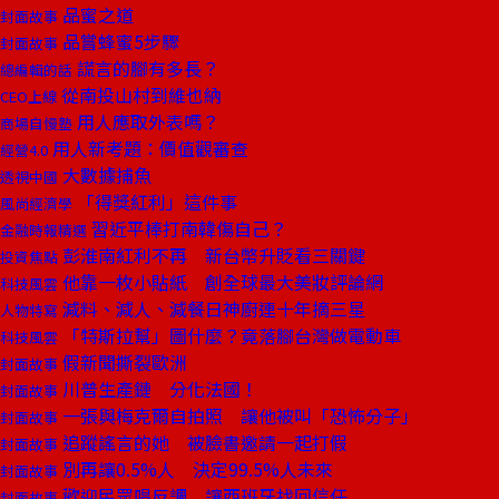
品蜜之道
封面故事
品嘗蜂蜜5步驟
封面故事
謊言的腳有多長？
總編輯的話
從南投山村到維也納
CEO上線
用人應取外表嗎？
商場自慢塾
用人新考題：價值觀審查
經營4.0
大數據捕魚
透視中國
「得獎紅利」這件事
風尚經濟學
習近平棒打南韓傷自己？
金融時報精選
彭淮南紅利不再 新台幣升貶看三關鍵
投資焦點
他靠一枚小貼紙 創全球最大美妝評論網
科技風雲
減料、減人、減餐日神廚連十年摘三星
人物特寫
「特斯拉幫」圖什麼？竟落腳台灣做電動車
科技風雲
假新聞撕裂歐洲
封面故事
川普生產鏈 分化法國！
封面故事
一張與梅克爾自拍照 讓他被叫「恐怖分子」
封面故事
追蹤謠言的她 被臉書邀請一起打假
封面故事
別再讓0.5%人 決定99.5%人未來
封面故事
歡迎民眾唱反調 讓西班牙找回信任
封面故事