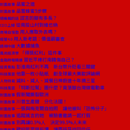
品蜜之道
封面故事
品嘗蜂蜜5步驟
封面故事
謊言的腳有多長？
總編輯的話
從南投山村到維也納
CEO上線
用人應取外表嗎？
商場自慢塾
用人新考題：價值觀審查
經營4.0
大數據捕魚
透視中國
「得獎紅利」這件事
風尚經濟學
習近平棒打南韓傷自己？
金融時報精選
彭淮南紅利不再 新台幣升貶看三關鍵
投資焦點
他靠一枚小貼紙 創全球最大美妝評論網
科技風雲
減料、減人、減餐日神廚連十年摘三星
人物特寫
「特斯拉幫」圖什麼？竟落腳台灣做電動車
科技風雲
假新聞撕裂歐洲
封面故事
川普生產鏈 分化法國！
封面故事
一張與梅克爾自拍照 讓他被叫「恐怖分子」
封面故事
追蹤謠言的她 被臉書邀請一起打假
封面故事
別再讓0.5%人 決定99.5%人未來
封面故事
歡迎民眾唱反調 讓西班牙找回信任
封面故事