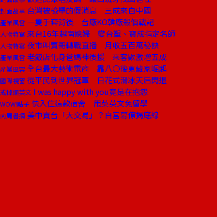
台灣被檢舉的假消息 三成來自中國
封面故事
一隻手套背後 台廠KO韓廠殺價戰記
產業風雲
來台16年越南媳婦 變台塑、寶成指定名師
人物特寫
夜市叫賣哥轉戰直播 月收五百萬秘訣
人物特寫
老飯店化身爸媽神後援 來客數激增五成
產業風雲
全台最大藝術電商 靠八〇後蒐藏家崛起
產業風雲
從平民到世界冠軍 日花式滑冰天后閃退
國際視窗
I was happy with you竟是在抱怨
戒掉爛英文
快入住這款宿舍 甩菜英文免留學
WOW!點子
美中賣台「大交易」？白宮幕僚揭底線
商周書摘