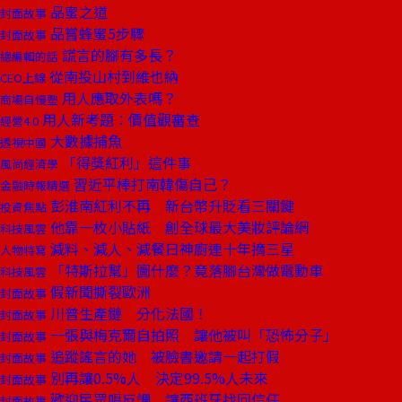
品蜜之道
封面故事
品嘗蜂蜜5步驟
封面故事
謊言的腳有多長？
總編輯的話
從南投山村到維也納
CEO上線
用人應取外表嗎？
商場自慢塾
用人新考題：價值觀審查
經營4.0
大數據捕魚
透視中國
「得獎紅利」這件事
風尚經濟學
習近平棒打南韓傷自己？
金融時報精選
彭淮南紅利不再 新台幣升貶看三關鍵
投資焦點
他靠一枚小貼紙 創全球最大美妝評論網
科技風雲
減料、減人、減餐日神廚連十年摘三星
人物特寫
「特斯拉幫」圖什麼？竟落腳台灣做電動車
科技風雲
假新聞撕裂歐洲
封面故事
川普生產鏈 分化法國！
封面故事
一張與梅克爾自拍照 讓他被叫「恐怖分子」
封面故事
追蹤謠言的她 被臉書邀請一起打假
封面故事
別再讓0.5%人 決定99.5%人未來
封面故事
歡迎民眾唱反調 讓西班牙找回信任
封面故事