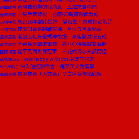
台灣被檢舉的假消息 三成來自中國
封面故事
一隻手套背後 台廠KO韓廠殺價戰記
產業風雲
來台16年越南媳婦 變台塑、寶成指定名師
人物特寫
夜市叫賣哥轉戰直播 月收五百萬秘訣
人物特寫
老飯店化身爸媽神後援 來客數激增五成
產業風雲
全台最大藝術電商 靠八〇後蒐藏家崛起
產業風雲
從平民到世界冠軍 日花式滑冰天后閃退
國際視窗
I was happy with you竟是在抱怨
戒掉爛英文
快入住這款宿舍 甩菜英文免留學
WOW!點子
美中賣台「大交易」？白宮幕僚揭底線
商周書摘