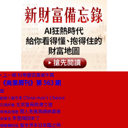
上一期
科學園區風華不再
《商業周刊》第 563 期
China man's Chance
創辦人聊天室
北京當局助港之道
石頭評論
閒人免進與總統套房
商場自慢塾
李登輝回來了
去梯言
當世界末日來臨之時
總編輯的話