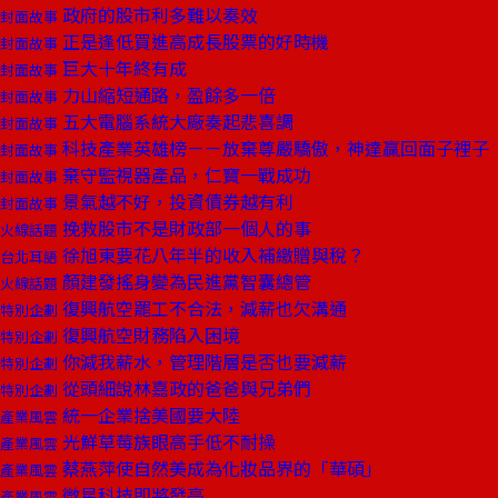
政府的股市利多難以奏效
封面故事
正是逢低買進高成長股票的好時機
封面故事
巨大十年終有成
封面故事
力山縮短通路，盈餘多一倍
封面故事
五大電腦系統大廠奏起悲喜調
封面故事
科技產業英雄榜－－放棄尊嚴驕傲，神達贏回面子裡子
封面故事
棄守監視器產品，仁寶一戰成功
封面故事
景氣越不好，投資債券越有利
封面故事
挽救股市不是財政部一個人的事
火線話題
徐旭東要花八年半的收入補繳贈與稅？
台北耳語
顏建發搖身變為民進黨智囊總管
火線話題
復興航空罷工不合法，減薪也欠溝通
特別企劃
復興航空財務陷入困境
特別企劃
你減我薪水，管理階層是否也要減薪
特別企劃
從頭細說林嘉政的爸爸與兄弟們
特別企劃
統一企業捨美國要大陸
產業風雲
光鮮草莓族眼高手低不耐操
產業風雲
蔡燕萍使自然美成為化妝品界的「華碩」
產業風雲
微星科技即將發亮
產業風雲