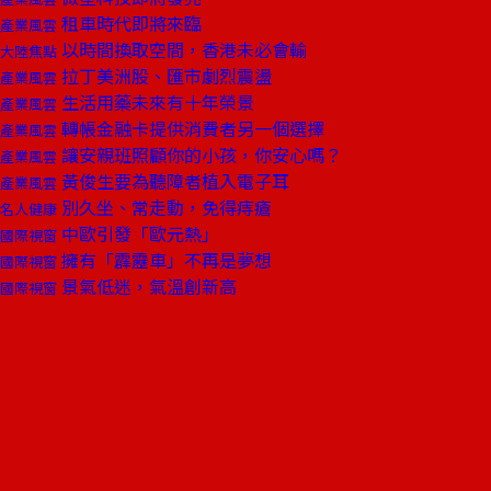
租車時代即將來臨
產業風雲
以時間換取空間，香港未必會輸
大陸焦點
拉丁美洲股、匯市劇烈震盪
產業風雲
生活用藥未來有十年榮景
產業風雲
轉帳金融卡提供消費者另一個選擇
產業風雲
讓安親班照顧你的小孩，你安心嗎？
產業風雲
黃俊生要為聽障者植入電子耳
產業風雲
別久坐、常走動，免得痔瘡
名人健康
中歐引發「歐元熱」
國際視窗
擁有「霹靂車」不再是夢想
國際視窗
景氣低迷，氣溫創新高
國際視窗