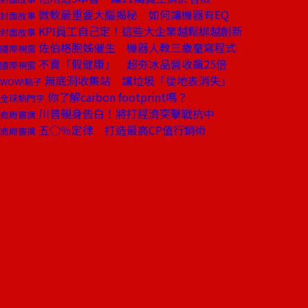
微軟最重要大腦揭秘 如何讓機器有EQ
封面故事
KPI員工自己定！這些大企業越鬆綁越創新
封面故事
佐伯格胞姊催生 機器人教三歲童寫程式
國際視窗
不賣「假健康」 超夯冰品營收飆25倍
國際視窗
無底洞收集站 讓垃圾「從地表消失」
WOW!點子
你了解carbon footprint嗎？
全球熱門字
川普親身告白！將打經濟突擊戰抗中
商周書摘
五○％定律 打造最高CP值行銷術
商周書摘