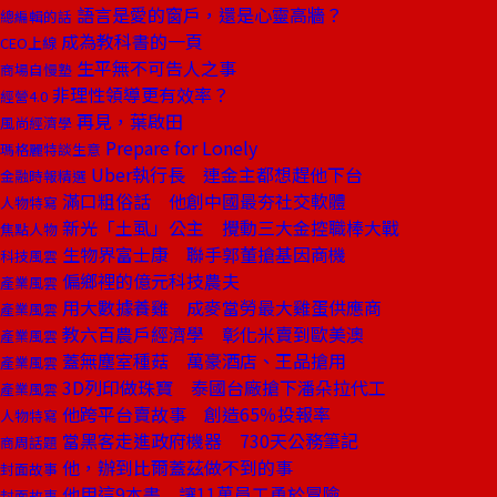
語言是愛的窗戶，還是心靈高牆？
總編輯的話
成為教科書的一頁
CEO上線
生平無不可告人之事
商場自慢塾
非理性領導更有效率？
經營4.0
再見，葉啟田
風尚經濟學
Prepare for Lonely
瑪格麗特談生意
Uber執行長 連金主都想趕他下台
金融時報精選
滿口粗俗話 他創中國最夯社交軟體
人物特寫
新光「土虱」公主 攪動三大金控職棒大戰
焦點人物
生物界富士康 聯手郭董搶基因商機
科技風雲
偏鄉裡的億元科技農夫
產業風雲
用大數據養雞 成麥當勞最大雞蛋供應商
產業風雲
教六百農戶經濟學 彰化米賣到歐美澳
產業風雲
蓋無塵室種菇 萬豪酒店、王品搶用
產業風雲
3D列印做珠寶 泰國台廠搶下潘朵拉代工
產業風雲
他跨平台賣故事 創造65％投報率
人物特寫
當黑客走進政府機器 730天公務筆記
商周話題
他，辦到比爾蓋茲做不到的事
封面故事
他用這9本書 讓11萬員工勇於冒險
封面故事