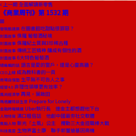
上一期
全面解讀新零售
《商業周刊》第 1532 期
在圖書館吃甜點很罪惡？
發現酷建築
侏羅 葡萄酒秘境
封面故事
侏羅紀土質與3珍稀古種
封面故事
傳統工匠精神 釀成有個性的酒
封面故事
6大特色葡萄酒
封面故事
語言是愛的窗戶，還是心靈高牆？
總編輯的話
成為教科書的一頁
CEO上線
生平無不可告人之事
商場自慢塾
非理性領導更有效率？
經營4.0
再見，葉啟田
風尚經濟學
Prepare for Lonely
瑪格麗特談生意
Uber執行長 連金主都想趕他下台
金融時報精選
滿口粗俗話 他創中國最夯社交軟體
人物特寫
新光「土虱」公主 攪動三大金控職棒大戰
焦點人物
生物界富士康 聯手郭董搶基因商機
科技風雲