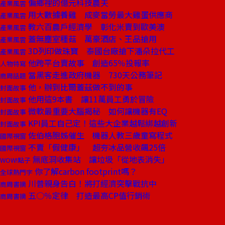
偏鄉裡的億元科技農夫
產業風雲
用大數據養雞 成麥當勞最大雞蛋供應商
產業風雲
教六百農戶經濟學 彰化米賣到歐美澳
產業風雲
蓋無塵室種菇 萬豪酒店、王品搶用
產業風雲
3D列印做珠寶 泰國台廠搶下潘朵拉代工
產業風雲
他跨平台賣故事 創造65％投報率
人物特寫
當黑客走進政府機器 730天公務筆記
商周話題
他，辦到比爾蓋茲做不到的事
封面故事
他用這9本書 讓11萬員工勇於冒險
封面故事
微軟最重要大腦揭秘 如何讓機器有EQ
封面故事
KPI員工自己定！這些大企業越鬆綁越創新
封面故事
佐伯格胞姊催生 機器人教三歲童寫程式
國際視窗
不賣「假健康」 超夯冰品營收飆25倍
國際視窗
無底洞收集站 讓垃圾「從地表消失」
WOW!點子
你了解carbon footprint嗎？
全球熱門字
川普親身告白！將打經濟突擊戰抗中
商周書摘
五○％定律 打造最高CP值行銷術
商周書摘