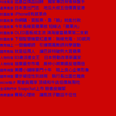
諾基亞換血回歸 獨家專訪背後操盤手
科技風雲
日本激出鬥志 地瓜大叔五倍價賣星港
產業風雲
iPhone8有感革命
封面故事
你網購、買股票，靠「臉」就能付款
封面故事
今年長線買蘋果核 短線沾「蘋果光」
封面故事
OLED面板成主流 鴻海搶當蘋果第二支箭
封面故事
下個智慧機竄紅產業：無線充電、3D感測
封面故事
一個偏鄉師 引爆兩萬教師共學運動
教育線上
就是這兩人 讓巴菲特破例大買蘋果
國際焦點
83歲派遣女王 日本勞動改革新贏家
人物特寫
捨棄最夯市場 房仲小將業績反增兩倍
人物特寫
美體小舖嫁豪門十年 賠上良心企業形象
國際視窗
優步被控性別歧視 執行長出面也難救
國際視窗
限會員獨享 頂級和牛店低價無限吃
WOW!點子
Snapchat上市 臉書皮繃緊
全球熱門字
賽局心理術 讓熊孩子聽話不任性
商周書摘