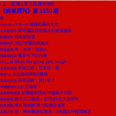
上一期
鐵人歐吉桑 購併傳奇
《商業周刊》第 1530 期
當紐約遇到北京
GARY的一千零一夜
最早獲認證的義大利食源產區
世界超旅行
剪影新峇里
封面故事
2017年矚目新旅店
封面故事
水、水神、峇里人
封面故事
蘋果光下的台灣
總編輯的話
When the going gets tough⋯
CEO上線
多做之前，思考多一點
商場自慢塾
大企業創新的3種病
經營4.0
百年品牌，賣什麼？
風尚經濟學
然後呢？
瑪格麗特談生意
新興國家回春 中國最不可靠
金融時報精選
蔡英文又跳票！公司法e化平台夢碎
焦點新聞
美升息倒數 美台股債全解析
投資焦點
他，被郭董逐出鴻海 3年翻身中國耳機王
焦點人物