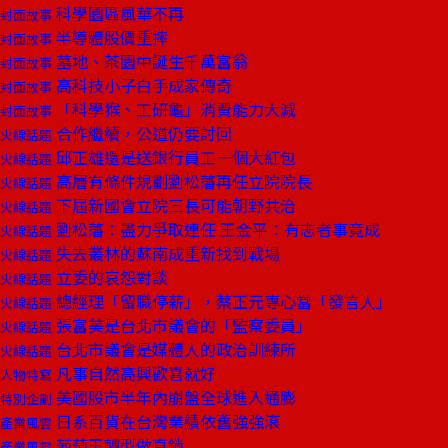
科學園區風華不再
封面故事
半導體股價重摔
封面故事
墓地、茶園中誕生千萬富翁
封面故事
高科技小子白手成家傳奇
封面故事
「科學猴、工研龜」消費能力大減
封面故事
合作繼續，公道仍要討回
火線話題
邱正雄還是送銀行員工一個大紅包
火線話題
高層有條件規劃劉松藩再任立院院長
火線話題
下屆新國會立院三長可能朝野共治
火線話題
劉松藩：盡力爭取連任 王金平：有志者事竟成
火線話題
失去叢林的蘇南成重新找到戰場
火線話題
立委的哀怨對談
火線話題
總經理「留職停薪」，蔡正元專心當「發言人」
火線話題
張富美是台北市議會的「監察委員」
火線話題
台北市議會是媒體人的政治訓練所
火線話題
凡事自然高興歡喜就好
人物特寫
美國股市半年內崩盤全球進入通膨
特別企劃
日系百貨在台灣業績依舊強強滾
產業風雲
葡萄王轉型做直銷
產業風雲