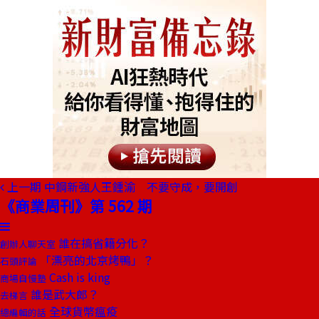
上一期
中鋼新強人王鍾渝 不要守成，要開創
《商業周刊》第 562 期
誰在搞省籍分化？
創辦人聊天室
「漂亮的北京烤鴨」？
石頭評論
Cash is king
商場自慢塾
誰是武大郎？
去梯言
全球貨幣瘟疫
總編輯的話