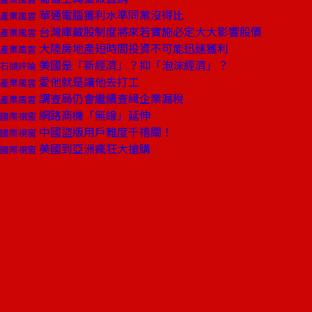
華通電腦獲利水準同業沒得比
產業風雲
台灣庫藏股制度將來若實施必定大大影響股價
產業風雲
大陸房地產短時間投資不可能迅速獲利
產業風雲
美國是「新經濟」？抑「泡沫經濟」？
石頭評論
愛他就是讓他去打工
產業風雲
調查局仍會繼續查緝企業漏稅
產業風雲
網路商機「無線」延伸
國際視窗
中國盜版用戶難度千禧關！
國際視窗
美國到亞洲瘋狂大搶購
國際視窗