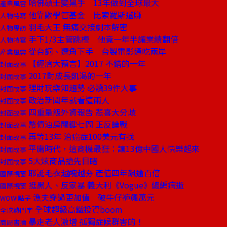
哈佛碩士變黑手 13年做到全球最大
產業風雲
他靠數學管基金 比索羅斯還賺
人物特寫
羽毛大王 無痛交接劇本解密
人物專訪
手下1/3主管跳槽 他竟一年半讓業績翻倍
人物特寫
從台詞、選角下手 台製電影通吃兩岸
產業風雲
【經濟大預言】2017 不錯的一年
封面故事
2017對成長飢渴的一年
封面故事
理財玩樂知趨勢 必讀39件大事
封面故事
政治新聞年就看這兩人
封面故事
四重量級外資報告 悲喜大分歧
封面故事
幣債油房關鍵七問 正反論戰
封面故事
再等13年 治癌症100美元有找
封面故事
平庸時代，這商機最狂：讓13億中國人快樂起來
封面故事
5大炫商品搶先目睹
封面故事
耶誕毛衣越醜越夯 產值四年飆逾百倍
國際視窗
挺黑人、反家暴 義大利《Vogue》總編病逝
國際視窗
漁夫穿過更加值 破牛仔褲飆萬元
WOW!點子
全球超級高鐵投資boom
全球熱門字
暴走老人激增 孤獨症候群害的！
商周書摘