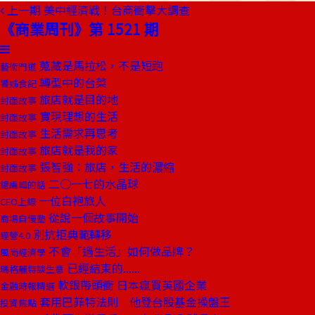
上一期
美中經濟戰！台商衝擊大調查
《商業周刊》第 1521 期
蒐藏是馬拉松，不是短跑
藝術門道
轉型中的台菜
饕姊食記
旅店就是目的地
封面故事
實現理想的生活
封面故事
生活需求再思考
封面故事
旅店就是我的家
封面故事
張智強：旅店，生活的濃縮
封面故事
二○一七的水晶球
總編輯的話
一位白袍旅人
CEO上線
從說一個故事開始
商場自慢塾
別抗拒典範轉移
經營4.0
不會「過生活」如何做品牌？
風尚經濟學
已經結束的......
瑪格麗特談生意
軟銀帶頭衝 日本瘋買英國企業
金融時報精選
套用巴菲特法則 他登台股基金操盤王
投資焦點