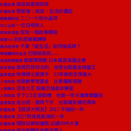
旅店就是我的家
封面故事
張智強：旅店，生活的濃縮
封面故事
二○一七的水晶球
總編輯的話
一位白袍旅人
CEO上線
從說一個故事開始
商場自慢塾
別抗拒典範轉移
經營4.0
不會「過生活」如何做品牌？
風尚經濟學
已經結束的......
瑪格麗特談生意
軟銀帶頭衝 日本瘋買英國企業
金融時報精選
套用巴菲特法則 他登台股基金操盤王
投資焦點
哈佛碩士變黑手 13年做到全球最大
產業風雲
他靠數學管基金 比索羅斯還賺
人物特寫
羽毛大王 無痛交接劇本解密
人物專訪
手下1/3主管跳槽 他竟一年半讓業績翻倍
人物特寫
從台詞、選角下手 台製電影通吃兩岸
產業風雲
【經濟大預言】2017 不錯的一年
封面故事
2017對成長飢渴的一年
封面故事
理財玩樂知趨勢 必讀39件大事
封面故事
政治新聞年就看這兩人
封面故事