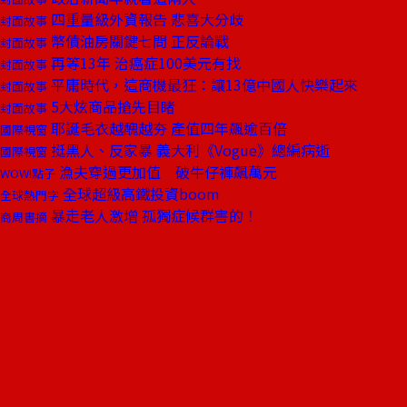
四重量級外資報告 悲喜大分歧
封面故事
幣債油房關鍵七問 正反論戰
封面故事
再等13年 治癌症100美元有找
封面故事
平庸時代，這商機最狂：讓13億中國人快樂起來
封面故事
5大炫商品搶先目睹
封面故事
耶誕毛衣越醜越夯 產值四年飆逾百倍
國際視窗
挺黑人、反家暴 義大利《Vogue》總編病逝
國際視窗
漁夫穿過更加值 破牛仔褲飆萬元
WOW!點子
全球超級高鐵投資boom
全球熱門字
暴走老人激增 孤獨症候群害的！
商周書摘