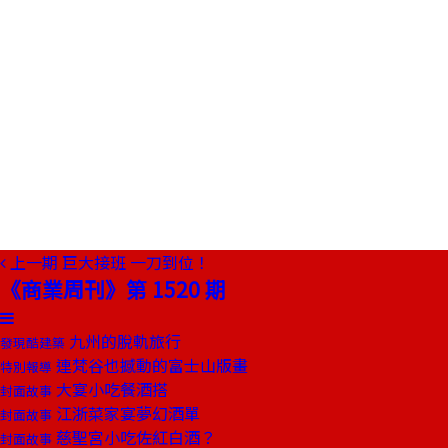
上一期
巨大接班 一刀到位！
《商業周刊》第 1520 期
九州的脫軌旅行
發現酷建築
連梵谷也撼動的富士山版畫
特別報導
大宴小吃餐酒搭
封面故事
江浙菜家宴夢幻酒單
封面故事
慈聖宮小吃佐紅白酒？
封面故事