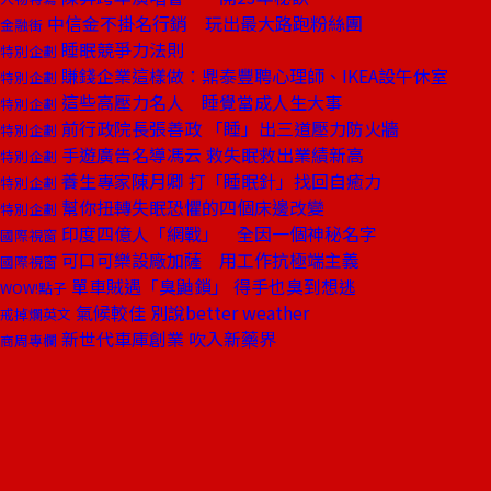
中信金不掛名行銷 玩出最大路跑粉絲團
金融街
睡眠競爭力法則
特別企劃
賺錢企業這樣做：鼎泰豐聘心理師、IKEA設午休室
特別企劃
這些高壓力名人 睡覺當成人生大事
特別企劃
前行政院長張善政 「睡」出三道壓力防火牆
特別企劃
手遊廣告名導馮云 救失眠救出業績新高
特別企劃
養生專家陳月卿 打「睡眠針」找回自癒力
特別企劃
幫你扭轉失眠恐懼的四個床邊改變
特別企劃
印度四億人「網戰」 全因一個神秘名字
國際視窗
可口可樂設廠加薩 用工作抗極端主義
國際視窗
單車賊遇「臭鼬鎖」 得手也臭到想逃
WOW!點子
氣候較佳 別說better weather
戒掉爛英文
新世代車庫創業 吹入新藥界
商周專欄