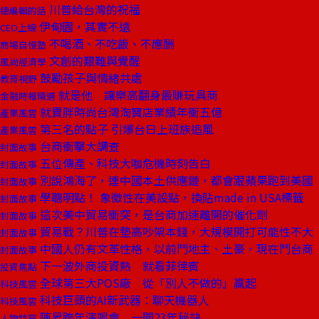
川普給台灣的祝福
總編輯的話
伊甸園，其實不遠
CEO上線
不喝酒、不吃飯、不應酬
商場自慢塾
文創的艱難與覺醒
風尚經濟學
鼓勵孩子與情緒共處
教育視野
就是他 讓樂高翻身最賺玩具商
金融時報精選
就賣胖時尚台灣淘寶店業績年衝五億
產業風雲
第三名的點子 引爆台日上班族追風
產業風雲
台商衝擊大調查
封面故事
五位傳產、科技大咖危機時刻告白
封面故事
別說鴻海了，連中國本土供應鏈，都會跟蘋果跑到美國
封面故事
學聰明點！ 象徵性在美設點，換貼made in USA標籤
封面故事
這次美中貿易衝突，是台商加速離開的催化劑
封面故事
貿易戰？川普在墊高吵架本錢，大規模開打可能性不大
封面故事
中國人仍有文革性格，以前鬥地主、土豪，現在鬥台商
封面故事
下一波外商投資熱 就看菲律賓
投資焦點
全球第三大POS廠 從「別人不做的」贏起
科技風雲
科技巨頭的AI新武器：聊天機器人
科技風雲
陳昇跨年演唱會 一開23年秘訣
人物特寫