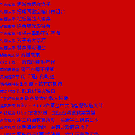
洄游動線找樂子
封面故事
把房間當空箱自由組合
封面故事
地板變超大書桌
封面故事
陽台成光影舞台
封面故事
樓梯井串聯不同空間
封面故事
孩子的大草原
封面故事
餐桌即流理台
封面故事
素描未來
總編輯的話
一齣舞的兩個年代
CEO上線
誓不衣錦不還鄉
商場自慢塾
用「聞」的時鐘
風尚經濟學
最不該有的期待
瑪格麗特談生意
睡眠的紀律與留白
教育視野
矽谷最大的敵人是他
金融時報精選
Nike、Puma齊聚台中共商智慧製造大計
焦點新聞
Uber搶攻外送 加速台灣餐飲業質變
科技風雲
用三角函數算角度 華康字型稱霸日本
產業風雲
陽明海運慘虧 為何要政府急救？
產業風雲
興航董座超跑式決策 六年玩完啟示錄
火線話題