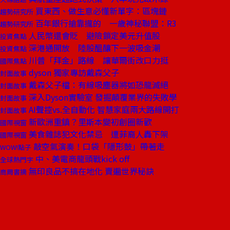
買東西、做生意必懂新單字：區塊鏈
趨勢研究所
百年銀行搶靠攏的 一歲神秘聯盟：R3
趨勢研究所
人民幣還會貶 避險鎖定美元升值股
投資焦點
深港通開放 陸股醞釀下一波吸金潮
投資焦點
川普「拜金」路線 讓華爾街改口力挺
國際焦點
dyson 獨家專訪戴森父子
封面故事
戴森父子檔：有線吸塵器將如恐龍滅絕
封面故事
深入Dyson實驗室 發掘顛覆業界的失敗學
封面故事
AI聲控vs.全自動化 智慧家庭兩大路線開打
封面故事
新歐洲重鎮？里斯本變初創圈新歡
國際視窗
美食雜誌犯文化禁忌 遭菲裔人轟下架
國際視窗
敲空氣演奏！口袋「隱形鼓」帶著走
WOW!點子
中、美電商龍頭戰kick off
全球熱門字
無印良品不搞在地化 賣遍世界秘訣
商周書摘