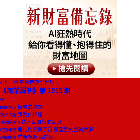
上一期
平台吞噬全世界
《商業周刊》第 1515 期
板岩的味道
開瓶之前
我愛什錦麵
饕姊食記
找不回曾經的回憶
移動的生活
連結地表與宇宙 蔡國強的藝術大夢
特別報導
重新想像 我的家
封面故事