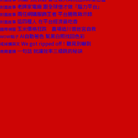
老牌家電廠 跟全球借才做「腦力平台」
封面故事
兩任網購服飾王者 平台勝敗啟示錄
封面故事
這四種人 在平台經濟最吃香
封面故事
玉米價格狂跌 農場造川普迷宮自救
國際視窗
AI自動著色 幫黑白照找回色彩
WOW!點子
We got ripped off！聽見別嚇到
戒掉爛英文
一句話 就讓效率三級跳的秘訣
商周書摘