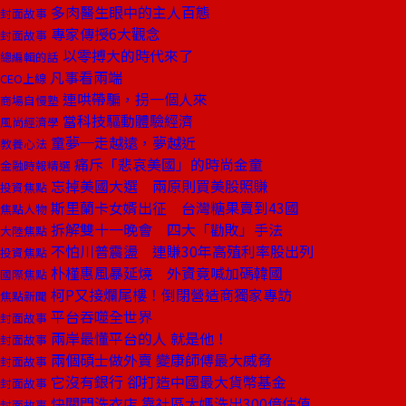
多肉醫生眼中的主人百態
封面故事
專家傳授6大觀念
封面故事
以零搏大的時代來了
總編輯的話
凡事看兩端
CEO上線
連哄帶騙，拐一個人來
商場自慢塾
當科技驅動體驗經濟
風尚經濟學
童夢─走越遠，夢越近
教養心法
痛斥「悲哀美國」的時尚金童
金融時報精選
忘掉美國大選 兩原則買美股照賺
投資焦點
斯里蘭卡女婿出征 台灣糖果賣到43國
焦點人物
拆解雙十一晚會 四大「勸敗」手法
大陸焦點
不怕川普震盪 連賺30年高殖利率股出列
投資焦點
朴槿惠風暴延燒 外資竟喊加碼韓國
國際焦點
柯P又接爛尾樓！倒閉營造商獨家專訪
焦點新聞
平台吞噬全世界
封面故事
兩岸最懂平台的人 就是他！
封面故事
兩個碩士做外賣 變康師傅最大威脅
封面故事
它沒有銀行 卻打造中國最大貨幣基金
封面故事
快關門洗衣店 靠社區大媽洗出300億估值
封面故事