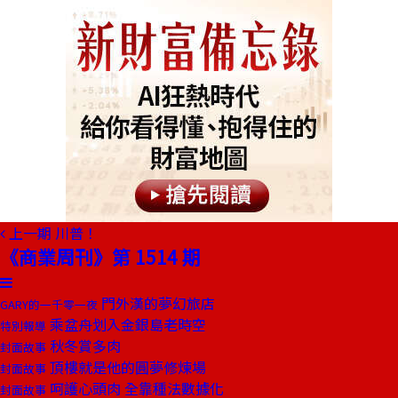
上一期
川普！
《商業周刊》第 1514 期
門外漢的夢幻旅店
GARY的一千零一夜
乘盆舟划入金銀島老時空
特別報導
秋冬賞多肉
封面故事
頂樓就是他的圓夢修煉場
封面故事
呵護心頭肉 全靠種法數據化
封面故事