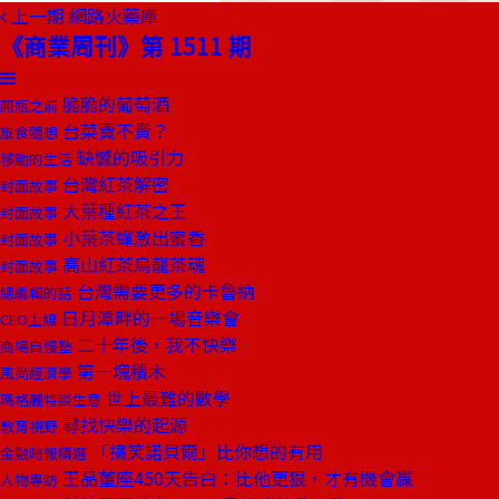
上一期
網路火藥庫
《商業周刊》第 1511 期
脆脆的葡萄酒
開瓶之前
台菜賣不貴？
旅食隨想
缺憾的吸引力
移動的生活
台灣紅茶解密
封面故事
大葉種紅茶之王
封面故事
小葉茶蟬激出蜜香
封面故事
高山紅茶烏龍茶魂
封面故事
台灣需要更多的卡魯納
總編輯的話
日月潭畔的一場音樂會
CEO上線
二十年後，我不快樂
商場自慢塾
第一塊積木
風尚經濟學
世上最難的數學
瑪格麗特談生意
尋找快樂的起源
教育視野
「搞笑諾貝爾」比你想的有用
金融時報精選
王品董座450天告白：比他更狠，才有機會贏
人物專訪