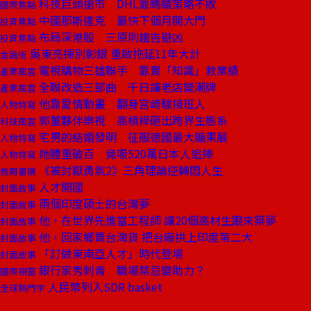
科技巨頭搶市 DHL靠螞蟻策略不敗
國際焦點
中國那斯達克 最快下個月開大門
投資焦點
布局深港股 三原則趨吉避凶
投資焦點
吳東亮揮別彰銀 重啟拖延11年大計
金融街
電視購物三雄聯手 靠賣「知識」救業績
產業風雲
全聯改造三部曲 千日讓老店變潮牌
產業風雲
他靠愛情動畫 翻身宮崎駿接班人
人物特寫
郭董夥伴樂視 高槓桿砸出跨界生態系
科技風雲
宅男的結婚發明 征服德國最大糖果展
人物特寫
她體重破百 竟吸520萬日本人追捧
人物特寫
《被討厭勇氣2》三角理論逆轉悶人生
商周書摘
人才開國
封面故事
兩個印度碩士的台灣夢
封面故事
他，在世界先進當工程師 讓20個高材生跟來築夢
封面故事
他，回家鄉賣台灣貨 把台廠拱上印度第二大
封面故事
「訂做東南亞人才」時代登場
封面故事
銀行家秀刺青 職場禁忌變助力？
國際視窗
人民幣列入SDR basket
全球熱門字