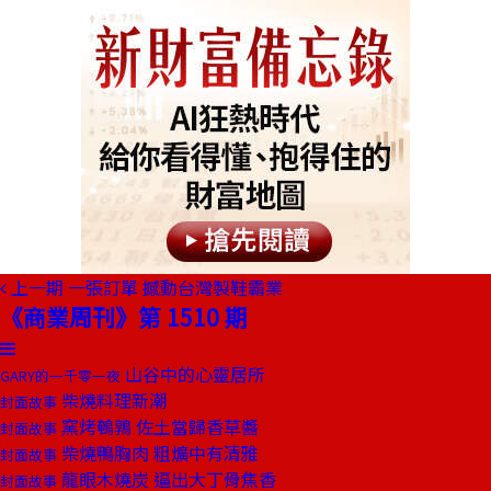
上一期
一張訂單 撼動台灣製鞋霸業
《商業周刊》第 1510 期
山谷中的心靈居所
GARY的一千零一夜
柴燒料理新潮
封面故事
窯烤鵪鶉 佐土當歸香草醬
封面故事
柴燒鴨胸肉 粗爌中有清雅
封面故事
龍眼木燒炭 逼出大丁骨焦香
封面故事