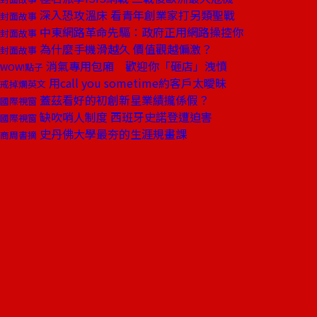
深入恐攻溫床 看青年創業家打另類聖戰
封面故事
中東網路革命先驅：政府正用網路操控你
封面故事
為什麼手機滑越久 價值觀越偏激？
封面故事
消氣專用包廂 歡迎你「砸店」洩憤
WOW!點子
用call you sometime約客戶太曖昧
戒掉爛英文
蓋茲看好的初創新星業績攏係假？
國際視窗
缺吹哨人制度 西班牙史諾登遭迫害
國際視窗
史丹佛大學最夯的生涯規畫課
商周書摘