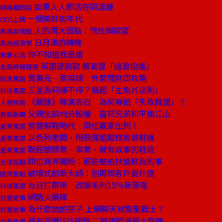
如果人人都活在同溫層
總編輯的話
一個美好的年代
CEO上線
人的兩大弱點：惰性與欲望
商場自慢塾
日月潭的轉機
風尚經濟學
你不知道我是誰
教養心法
英國硬脫歐 解套靠「過渡協議」
金融時報精選
買美元、棄英鎊 外幣理財四攻略
投資焦點
三星為何爆不停？禍起「生魚片法則」
科技風雲
《屍速》導演告白 為何專拍「失敗韓國」？
人物特寫
父親生前均分股權 富邦兄弟和平換江山
焦點新聞
智慧製鞋時代 兩位贏家出列！
產業風雲
以色列老闆，用飛彈追蹤技術做鞋機
產業風雲
取經塑膠業、車業，做有故事的鞋底
產業風雲
四位商界鐵粉：那些鮑伯狄倫教我的事
全球話題
破壞式創新大師：別再問客戶要什麼
國際焦點
台日打群架 改賺毛利15％新筆電
科技風雲
網路火藥庫
封面故事
為什麼她的孩子 上網聊天就變聖戰士？
封面故事
極右派學ISIS網戰 二戰後歐洲最大危機
封面故事