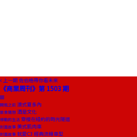
上一期
佐伯格帶你看未來
《商業周刊》第 1503 期
澳式夏多內
開瓶之前
酒是文化
旅食隨想
穿梭在紐約的時光隧道
移動的生活
美式肌肉車
封面故事
就愛C3 經典流線車型
封面故事