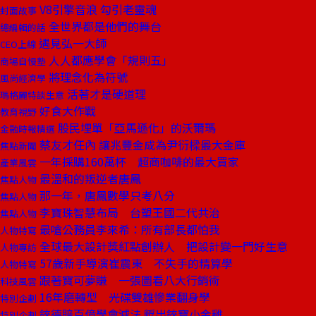
V8引擎音浪 勾引老靈魂
封面故事
全世界都是他們的舞台
總編輯的話
遇見弘一大師
CEO上線
人人都應學會「規則五」
商場自慢塾
將理念化為符號
風尚經濟學
活著才是硬道理
瑪格麗特談生意
好食大作戰
教育視野
股民埋單「亞馬遜化」的沃爾瑪
金融時報精選
蔡友才任內 讓兆豐金成為尹衍樑最大金庫
焦點新聞
一年採購160萬杯 超商咖啡的最大買家
產業風雲
最溫和的叛逆者――唐鳳
焦點人物
那一年，唐鳳數學只考八分
焦點人物
李寶珠智慧布局 台塑王國二代共治
焦點人物
最嗆公務員李來希：所有部長都怕我
人物特寫
全球最大設計獎紅點創辦人 把設計變一門好生意
人物專訪
57歲新手導演崔震東 不失手的精算學
人物特寫
跟著寶可夢賺 一張圖看八大行銷術
科技風雲
16年磨轉型 光碟雙雄慘業翻身學
特別企劃
錸德賠百億學會減法 孵出錸寶小金雞
特別企劃