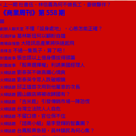
上一期
杜書伍、林信義為何不做長工，要做夥伴？
《商業周刊》第 558 期
不懂「設身處地」，心態怎能正確？
創辦人聊天室
葛林斯班何以顧盼自雄
石頭評論
大陸訊息產業將快速起飛
商場自慢塾
不過一隻虱子，算了吧！
去梯言
張忠謀以上億身價拔得頭籌
封面故事
「股票選擇權」利誘美國經理人
封面故事
劉泰英不做高鐵心情爽
火線話題
劉泰英令眾人跌破眼鏡
火線話題
邱正雄首次用到他屬意的次長
火線話題
圓山飯店將被收歸國有？
火線話題
「吉米鹿」引發傳銷市場一陣恐慌
火線話題
台灣立法院人人自危
火線話題
不留口德，官位保不住
火線話題
「諮商小組」是李登輝的智囊團？
火線話題
台鳳股票急殺，員林鎮民為何心焦？
火線話題