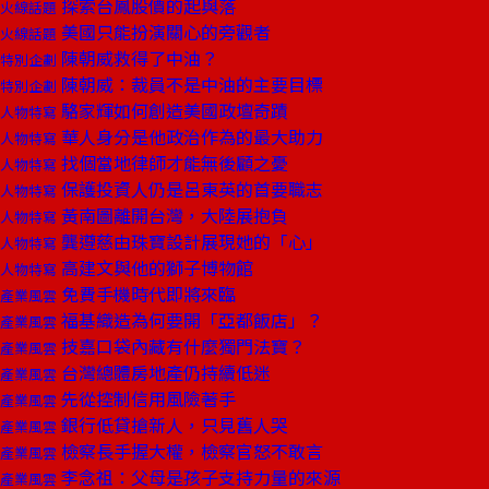
探索台鳳股價的起與落
火線話題
美國只能扮演關心的旁觀者
火線話題
陳朝威救得了中油？
特別企劃
陳朝威：裁員不是中油的主要目標
特別企劃
駱家輝如何創造美國政壇奇蹟
人物特寫
華人身分是他政治作為的最大助力
人物特寫
找個當地律師才能無後顧之憂
人物特寫
保護投資人仍是呂東英的首要職志
人物特寫
黃南圖離開台灣，大陸展抱負
人物特寫
龔遵慈由珠寶設計展現她的「心」
人物特寫
高建文與他的獅子博物館
人物特寫
免費手機時代即將來臨
產業風雲
福基織造為何要開「亞都飯店」？
產業風雲
技嘉口袋內藏有什麼獨門法寶？
產業風雲
台灣總體房地產仍持續低迷
產業風雲
先從控制信用風險著手
產業風雲
銀行低貸搶新人，只見舊人哭
產業風雲
檢察長手握大權，檢察官怒不敢言
產業風雲
李念祖：父母是孩子支持力量的來源
產業風雲