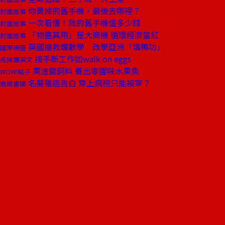
你賣掉的舊手機，最後去哪裡？
封面故事
一次看懂！我的舊手機值多少錢
封面故事
「物盡其用」是大商機 循環經濟當紅
封面故事
英國搶救爛數學 改學亞洲「填鴨功」
國際視窗
接手新工作如walk on eggs
戒掉爛英文
果渣變飼料 養出零腥味水果魚
WOW!點子
名醫罹癌告白 穿上病袍只能被宰？
商周書摘