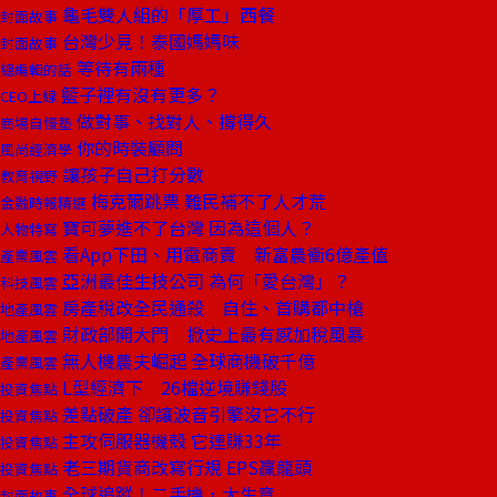
龜毛雙人組的「厚工」西餐
封面故事
台灣少見！泰國媽媽味
封面故事
等待有兩種
總編輯的話
籃子裡有沒有更多？
CEO上線
做對事、找對人、撐得久
商場自慢塾
你的時裝顧問
風尚經濟學
讓孩子自己打分數
教育視野
梅克爾跳票 難民補不了人才荒
金融時報精選
寶可夢進不了台灣 因為這個人？
人物特寫
看App下田、用電商賣 新富農衝6億產值
產業風雲
亞洲最佳生技公司 為何「愛台灣」？
科技風雲
房產稅改全民通殺 自住、首購都中槍
地產風雲
財政部開大門 掀史上最有感加稅風暴
地產風雲
無人機農夫崛起 全球商機破千億
產業風雲
L型經濟下 26檔逆境賺錢股
投資焦點
差點破產 卻讓波音引擎沒它不行
投資焦點
主攻伺服器機殼 它連賺33年
投資焦點
老三期貨商改寫行規 EPS贏龍頭
投資焦點
全球追蹤！二手機，大生意
封面故事