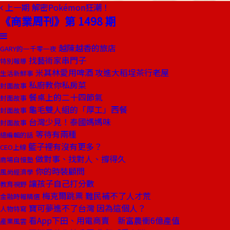
上一期
解密Pokémon狂潮！
《商業周刊》第 1498 期
越陳越香的旅店
GARY的一千零一夜
找藝術家串門子
特別報導
米其林愛用啤酒 攻進大稻埕茶行老屋
生活新鮮事
私廚教你私房菜
封面故事
餐桌上的二十四節氣
封面故事
龜毛雙人組的「厚工」西餐
封面故事
台灣少見！泰國媽媽味
封面故事
等待有兩種
總編輯的話
籃子裡有沒有更多？
CEO上線
做對事、找對人、撐得久
商場自慢塾
你的時裝顧問
風尚經濟學
讓孩子自己打分數
教育視野
梅克爾跳票 難民補不了人才荒
金融時報精選
寶可夢進不了台灣 因為這個人？
人物特寫
看App下田、用電商賣 新富農衝6億產值
產業風雲