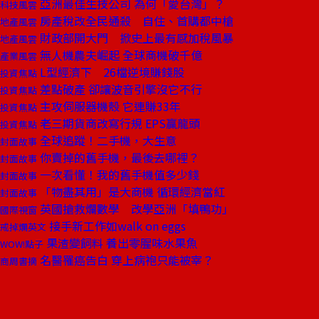
亞洲最佳生技公司 為何「愛台灣」？
科技風雲
房產稅改全民通殺 自住、首購都中槍
地產風雲
財政部開大門 掀史上最有感加稅風暴
地產風雲
無人機農夫崛起 全球商機破千億
產業風雲
L型經濟下 26檔逆境賺錢股
投資焦點
差點破產 卻讓波音引擎沒它不行
投資焦點
主攻伺服器機殼 它連賺33年
投資焦點
老三期貨商改寫行規 EPS贏龍頭
投資焦點
全球追蹤！二手機，大生意
封面故事
你賣掉的舊手機，最後去哪裡？
封面故事
一次看懂！我的舊手機值多少錢
封面故事
「物盡其用」是大商機 循環經濟當紅
封面故事
英國搶救爛數學 改學亞洲「填鴨功」
國際視窗
接手新工作如walk on eggs
戒掉爛英文
果渣變飼料 養出零腥味水果魚
WOW!點子
名醫罹癌告白 穿上病袍只能被宰？
商周書摘