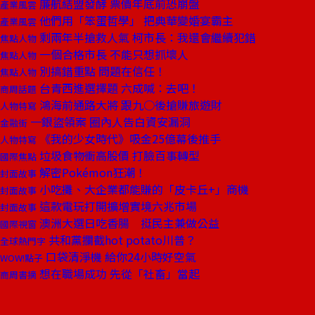
廉航結盟發酵 票價年底前恐崩盤
產業風雲
他們用「笨蛋哲學」 把典華變婚宴霸主
產業風雲
剩兩年半搶救人氣 柯市長：我還會繼續犯錯
焦點人物
一個合格市長 不能只想抓壞人
焦點人物
別搞錯重點 問題在信任！
焦點人物
台青西進選擇題 六成喊：去吧！
商周話題
鴻海前通路大將 跟九○後搶賺旅遊財
人物特寫
一銀盜領案 圈內人告白資安漏洞
金融街
《我的少女時代》吸金25億幕後推手
人物特寫
垃圾食物衝高股價 打臉百事轉型
國際焦點
解密Pokémon狂潮！
封面故事
小吃攤、大企業都能賺的「皮卡丘+」商機
封面故事
這款電玩打開擴增實境六兆市場
封面故事
澳洲大選日吃香腸 挺民主兼做公益
國際視窗
共和黨攔截hot potato川普？
全球熱門字
口袋清淨機 給你24小時好空氣
WOW!點子
想在職場成功 先從「社畜」當起
商周書摘