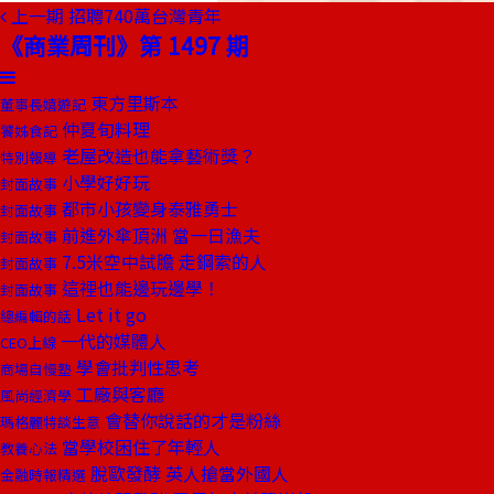
上一期
招聘740萬台灣青年
《商業周刊》第 1497 期
東方里斯本
董事長嬉遊記
仲夏旬料理
饕姊食記
老屋改造也能拿藝術獎？
特別報導
小學好好玩
封面故事
都市小孩變身泰雅勇士
封面故事
前進外傘頂洲 當一日漁夫
封面故事
7.5米空中試膽 走鋼索的人
封面故事
這裡也能邊玩邊學！
封面故事
Let it go
總編輯的話
一代的媒體人
CEO上線
學會批判性思考
商場自慢塾
工廠與客廳
風尚經濟學
會替你說話的才是粉絲
瑪格麗特談生意
當學校困住了年輕人
教養心法
脫歐發酵 英人搶當外國人
金融時報精選