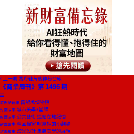
上一期
喬丹鞋背後神秘台廠
《商業周刊》第 1496 期
舊船塢博物館
發現酷建築
城市美學3堂課
封面故事
公共藝術 連結在地記憶
封面故事
精品櫥窗 喧囂裡的小劇場
封面故事
燈光設計 集體美學的展現
封面故事