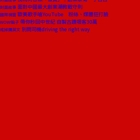
面對中國最大創業潮教戰守則
封面故事
歐美歌手嗆YouTube 粉絲、媒體狂打臉
國際視窗
帶你秒回中世紀 自製古蹟吸客30萬
WOW!點子
別問司機driving the right way
戒掉爛英文