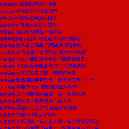
如果政府還在睡覺
總編輯的話
淘汰摩天大樓的城市
CEO上線
說話如何讓人相信
商場自慢塾
有過三個名字的男子
風尚經濟學
退出家長群組不是壞事
教育視野
英脫歐 綠能產業苦日子開始？
金融時報精選
藍帶來台開學 百萬學費課程曝光
產業風雲
新竹落難千金 翻身如新大中華總裁
人物特寫
400人部隊 幫中租變「屋頂發電王」
科技風雲
小英拱熱太陽能股 下半年恐進寒冬
科技風雲
兆元CEO童子賢 管起貓狗事
焦點新聞
賴清德數字管理學 流浪犬三年少一半
焦點新聞
手機外行人 把聯想踢出局啟示
大陸焦點
日本國寶級清潔婦 第一名的秘訣
商周書摘
歐元區下個未爆彈：義大利
投資焦點
英國新任女首相 後脫歐三挑戰
國際焦點
招聘740萬台灣青年
封面故事
大戲開演！有人當人頭、有人幫兒子探路
封面故事
我為何甘願「被買」？創業家第一手告白
封面故事