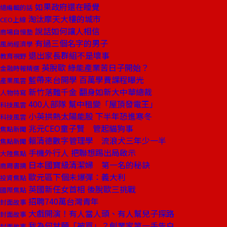
如果政府還在睡覺
總編輯的話
淘汰摩天大樓的城市
CEO上線
說話如何讓人相信
商場自慢塾
有過三個名字的男子
風尚經濟學
退出家長群組不是壞事
教育視野
英脫歐 綠能產業苦日子開始？
金融時報精選
藍帶來台開學 百萬學費課程曝光
產業風雲
新竹落難千金 翻身如新大中華總裁
人物特寫
400人部隊 幫中租變「屋頂發電王」
科技風雲
小英拱熱太陽能股 下半年恐進寒冬
科技風雲
兆元CEO童子賢 管起貓狗事
焦點新聞
賴清德數字管理學 流浪犬三年少一半
焦點新聞
手機外行人 把聯想踢出局啟示
大陸焦點
日本國寶級清潔婦 第一名的秘訣
商周書摘
歐元區下個未爆彈：義大利
投資焦點
英國新任女首相 後脫歐三挑戰
國際焦點
招聘740萬台灣青年
封面故事
大戲開演！有人當人頭、有人幫兒子探路
封面故事
我為何甘願「被買」？創業家第一手告白
封面故事