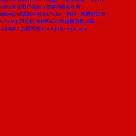
面對中國最大創業潮教戰守則
封面故事
歐美歌手嗆YouTube 粉絲、媒體狂打臉
國際視窗
帶你秒回中世紀 自製古蹟吸客30萬
WOW!點子
別問司機driving the right way
戒掉爛英文