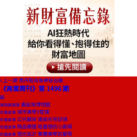
上一期
喬丹鞋背後神秘台廠
《商業周刊》第 1496 期
舊船塢博物館
發現酷建築
城市美學3堂課
封面故事
公共藝術 連結在地記憶
封面故事
精品櫥窗 喧囂裡的小劇場
封面故事
燈光設計 集體美學的展現
封面故事