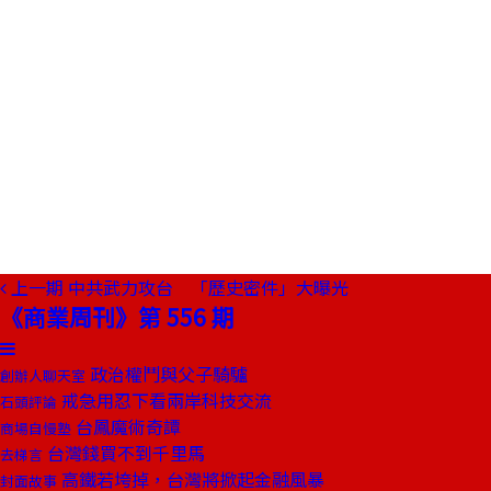
上一期
中共武力攻台 「歷史密件」大曝光
《商業周刊》第 556 期
政治權鬥與父子騎驢
創辦人聊天室
戒急用忍下看兩岸科技交流
石頭評論
台鳳魔術奇譚
商場自慢塾
台灣錢買不到千里馬
去梯言
高鐵若垮掉，台灣將掀起金融風暴
封面故事