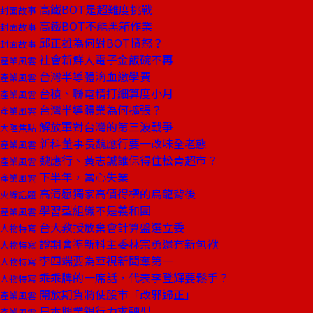
高鐵BOT是超難度挑戰
封面故事
高鐵BOT不能黑箱作業
封面故事
邱正雄為何對BOT憤怒？
封面故事
社會新鮮人電子金飯碗不再
產業風雲
台灣半導體滴血繳學費
產業風雲
台積、聯電精打細算度小月
產業風雲
台灣半導體業為何擴張？
產業風雲
解放軍對台灣的第三波戰爭
大陸焦點
新科董事長魏應行要一改味全老態
產業風雲
魏應行、黃志誠誰保得住松青超市？
產業風雲
下半年，當心失業
產業風雲
高清愿獨家高價得標的烏龍背後
火線話題
學習型組織不是義和團
產業風雲
台大教授放棄會計算盤選立委
人物特寫
證期會準新科主委林宗勇還有新包袱
人物特寫
李四端要為華視新聞奪第一
人物特寫
乖乖牌的一席話，代表李登輝要鬆手？
人物特寫
開放期貨將使股市「改邪歸正」
產業風雲
日本興業銀行力求轉型
產業風雲