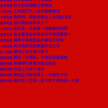
四大財團競奪工銀寶座
產業風雲
工業銀行不只插花更應植樹
人物專訪
高明輝：調查局應由人治回歸法治
火線話題
諾貝爾遺珠知多少？
產業風雲
詹啟賢：我需要一個餐廳部經理
人物專訪
衛生署長詹啟賢為何不敲響警鐘？
產業風雲
讓孩子過個混亂的暑假又何妨！
產業風雲
對台政策掀起美國府會之爭
火線話題
碘吃太多也會大脖子
名人健康
緊咬「利潤區」不放的經營策略
國際視窗
新搜尋引擎幫你走出迷宮
國際視窗
印度人大發千禧財
國際視窗
預約亞洲新領導人，中國先卡位
國際視窗
電訊業三巨頭，聯手壞了微軟統一大夢
國際視窗