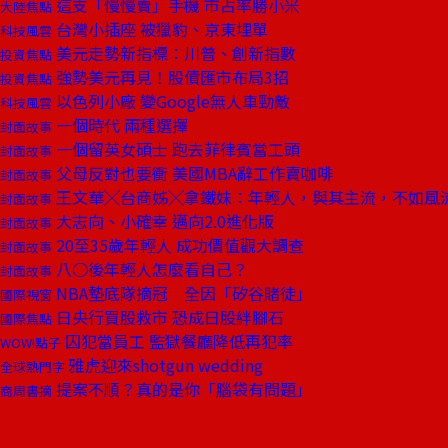
這支「慢慢賣」手機 市占率勝小米
大陸焦點
台灣小插座 被獵豹、京東埋單
科技風雲
美元走勢新指標：川普、創新指數
投資焦點
強勢美元再見！股債匯市布局3招
投資焦點
以色列小廠 變Google無人車勁敵
科技風雲
一個時代 兩種選擇
封面故事
一個留英女碩士 跑去菲律賓當工頭
封面故事
父母反對也要衝 美國MBA辭工作賣咖啡
封面故事
王文華╳台商姊╳拿鐵妹：年輕人，與其主流，不如風
封面故事
大志向、小確幸 邁向2.0進化版
封面故事
20至35歲年輕人 成功價值觀大調查
封面故事
八○後年輕人怎麼看自己？
封面故事
NBA墊底隊摘冠 全因「矽谷賭徒」
國際視窗
日央行買股救市 恐成日股絆腳石
國際焦點
囚犯當員工 監獄餐廳降低再犯率
WOW!點子
雅虎迎來shotgun wedding
全球熱門字
提案不順？真的是你「腦袋有問題」
商周書摘