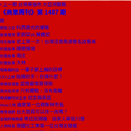
上一期
台灣哥倫布 大亞洲戰略
《商業周刊》第 1487 期
科西嘉式的優雅
開瓶之前
家廚菜vs.餐廳菜
旅食隨想
史上第一次！台灣活香魚游進名店餐桌
特別報導
緩遊慢城
封面故事
南庄
封面故事
大林
封面故事
一輩子都上癮的目標
總編輯的話
指揮的手，在揮什麼？
CEO上線
設想最壞買保險
商場自慢塾
只有體驗，沒有距離
風尚經濟學
信念與承諾
瑪格麗特談生意
倫敦第一位穆斯林市長
View人物
台大首頁可以改一改嗎？
教育視野
希拉蕊頭痛 自家人寧投川普
金融時報精選
德國化工業第一位台灣女總裁
人物特寫