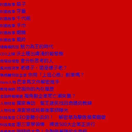
扇子
封面故事
牙籤
封面故事
千代紙
封面故事
手巾
封面故事
眼鏡
封面故事
風鈴
封面故事
魅力為王的時代
總編輯的話
沃土種出膚淺的葡萄樹
CEO上線
會分析思考的人
商場自慢塾
老樣子，還是樣子老？
風尚經濟學
你用「上班心態」創業嗎？
瑪格麗特談生意
巴拿馬文件解密推手
View人物
挖掘你的內在履歷
教育視野
獨角獸企業死亡潮來襲？
金融時報精選
獨家專訪 幫王建民找回奇蹟的教練
人物特寫
鴻夏戀成局幕後軍師曝光
人物特寫
CEO要聽小兵的！ 解密華為擊敗蘋果關鍵
科技風雲
跟三軍學領導 標普500大企業正流行
科技風雲
賠錢換大魚！全聯倒著賺的生意經
產業風雲