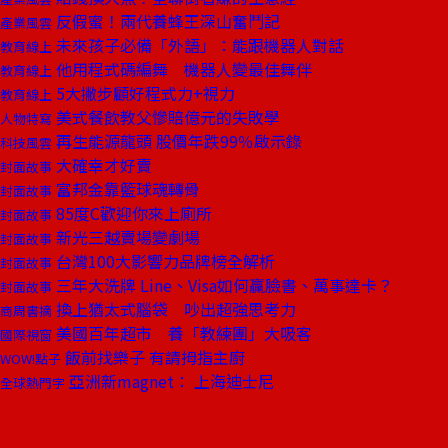
反假蜜！兩代養蜂王深山奮鬥記
產業風雲
未來孩子必備「外語」：能跟機器人對話
教育線上
他用程式碼編舞 機器人變最佳舞伴
教育線上
5大撇步顧好程式力+視力
教育線上
美式餐飲教父慘賠億元的失敗學
人物特寫
再生能源龍頭 股價年跌99％啟示錄
科技風雲
大確幸才好賣
封面故事
富邦金靠籃球魂轉骨
封面故事
85度C歡迎你來上廁所
封面故事
新光三越賣場變劇場
封面故事
台灣100大影響力品牌榜全解析
封面故事
三年大洗牌 Line、Visa如何贏臉書、萬事達卡？
封面故事
換上猶太式腦袋 吵出超強思考力
商周書摘
美國百年超市 養「教練團」大吸客
國際視窗
飯前找樂子 有請拇指主廚
WOW!點子
亞洲新magnet： 上海迪士尼
全球熱門字