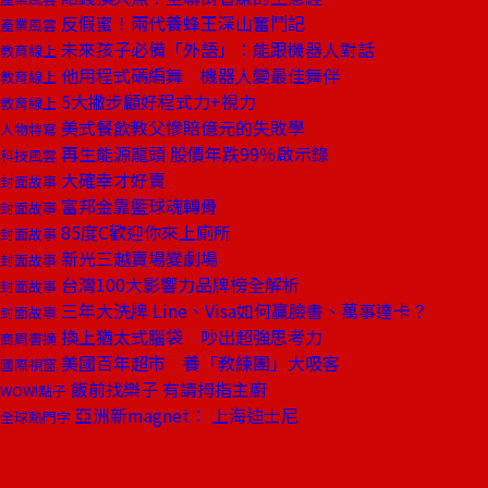
反假蜜！兩代養蜂王深山奮鬥記
產業風雲
未來孩子必備「外語」：能跟機器人對話
教育線上
他用程式碼編舞 機器人變最佳舞伴
教育線上
5大撇步顧好程式力+視力
教育線上
美式餐飲教父慘賠億元的失敗學
人物特寫
再生能源龍頭 股價年跌99％啟示錄
科技風雲
大確幸才好賣
封面故事
富邦金靠籃球魂轉骨
封面故事
85度C歡迎你來上廁所
封面故事
新光三越賣場變劇場
封面故事
台灣100大影響力品牌榜全解析
封面故事
三年大洗牌 Line、Visa如何贏臉書、萬事達卡？
封面故事
換上猶太式腦袋 吵出超強思考力
商周書摘
美國百年超市 養「教練團」大吸客
國際視窗
飯前找樂子 有請拇指主廚
WOW!點子
亞洲新magnet： 上海迪士尼
全球熱門字