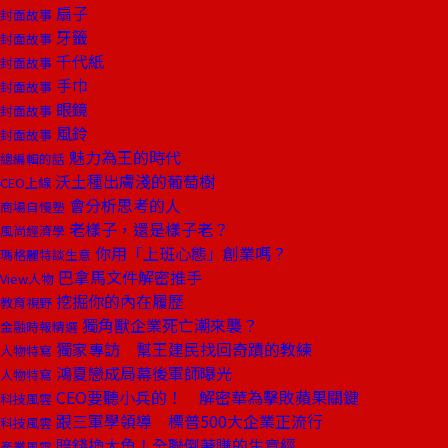
扇子
封面故事
牙籤
封面故事
千代紙
封面故事
手巾
封面故事
眼鏡
封面故事
風鈴
封面故事
魅力為王的時代
總編輯的話
沃土種出膚淺的葡萄樹
CEO上線
會分析思考的人
商場自慢塾
老樣子，還是樣子老？
風尚經濟學
你用「上班心態」創業嗎？
瑪格麗特談生意
巴拿馬文件解密推手
View人物
挖掘你的內在履歷
教育視野
獨角獸企業死亡潮來襲？
金融時報精選
獨家專訪 幫王建民找回奇蹟的教練
人物特寫
鴻夏戀成局幕後軍師曝光
人物特寫
CEO要聽小兵的！ 解密華為擊敗蘋果關鍵
科技風雲
跟三軍學領導 標普500大企業正流行
科技風雲
賠錢換大魚！全聯倒著賺的生意經
產業風雲