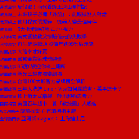
反假蜜！兩代養蜂王深山奮鬥記
產業風雲
未來孩子必備「外語」：能跟機器人對話
教育線上
他用程式碼編舞 機器人變最佳舞伴
教育線上
5大撇步顧好程式力+視力
教育線上
美式餐飲教父慘賠億元的失敗學
人物特寫
再生能源龍頭 股價年跌99％啟示錄
科技風雲
大確幸才好賣
封面故事
富邦金靠籃球魂轉骨
封面故事
85度C歡迎你來上廁所
封面故事
新光三越賣場變劇場
封面故事
台灣100大影響力品牌榜全解析
封面故事
三年大洗牌 Line、Visa如何贏臉書、萬事達卡？
封面故事
換上猶太式腦袋 吵出超強思考力
商周書摘
美國百年超市 養「教練團」大吸客
國際視窗
飯前找樂子 有請拇指主廚
WOW!點子
亞洲新magnet： 上海迪士尼
全球熱門字