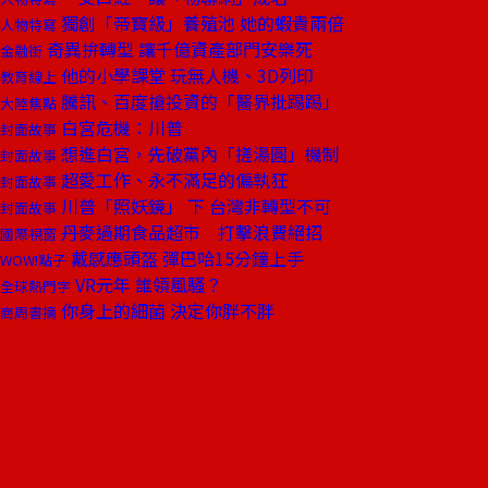
獨創「帝寶級」養殖池 她的蝦貴兩倍
人物特寫
奇異拚轉型 讓千億資產部門安樂死
金融街
他的小學課堂 玩無人機、3D列印
教育線上
騰訊、百度搶投資的「醫界批踢踢」
大陸焦點
白宮危機：川普
封面故事
想進白宮，先破黨內「搓湯圓」機制
封面故事
超愛工作、永不滿足的偏執狂
封面故事
川普「照妖鏡」 下 台灣非轉型不可
封面故事
丹麥過期食品超市 打擊浪費絕招
國際視窗
戴感應頭盔 彈巴哈15分鐘上手
WOW!點子
VR元年 誰領風騷？
全球熱門字
你身上的細菌 決定你胖不胖
商周書摘