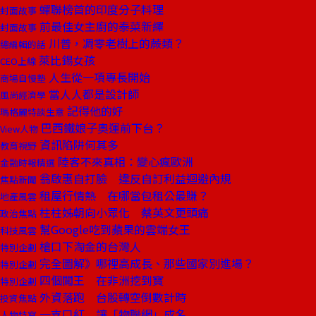
蟬聯榜首的印度分子料理
封面故事
前最佳女主廚的泰菜新繹
封面故事
川普，凋零老樹上的蕨類？
總編輯的話
萊比錫女孩
CEO上線
人生從一項專長開始
商場自慢塾
當人人都是設計師
風尚經濟學
記得他的好
瑪格麗特談生意
巴西鐵娘子奧運前下台？
View人物
資訊陷阱何其多
教育視野
陸客不來真相：變心瘋歐洲
金融時報精選
翁啟惠自打臉 違反自訂利益迴避內規
焦點新聞
租屋行情熱 在哪當包租公最賺？
地產風雲
柱柱姊朝向小眾化 蔡英文更頭痛
政治焦點
幫Google吃到蘋果的雲端女王
科技風雲
槍口下淘金的台灣人
特別企劃
完全圖解》哪裡高成長、那些國家別進場？
特別企劃
四個闖王 在非洲挖到寶
特別企劃
外資落跑 台股轉空倒數計時
投資焦點
一支口紅 讓「物聯網」成名
人物特寫