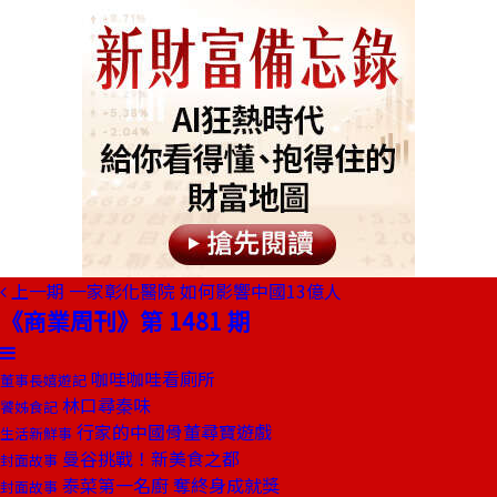
上一期
一家彰化醫院 如何影響中國13億人
《商業周刊》第 1481 期
咖哇咖哇看廁所
董事長嬉遊記
林口尋秦味
饕姊食記
行家的中國骨董尋寶遊戲
生活新鮮事
曼谷挑戰！新美食之都
封面故事
泰菜第一名廚 奪終身成就獎
封面故事