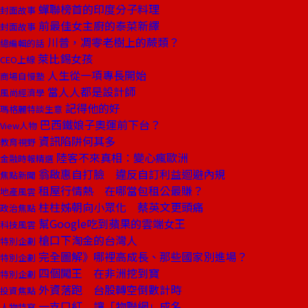
蟬聯榜首的印度分子料理
封面故事
前最佳女主廚的泰菜新繹
封面故事
川普，凋零老樹上的蕨類？
總編輯的話
萊比錫女孩
CEO上線
人生從一項專長開始
商場自慢塾
當人人都是設計師
風尚經濟學
記得他的好
瑪格麗特談生意
巴西鐵娘子奧運前下台？
View人物
資訊陷阱何其多
教育視野
陸客不來真相：變心瘋歐洲
金融時報精選
翁啟惠自打臉 違反自訂利益迴避內規
焦點新聞
租屋行情熱 在哪當包租公最賺？
地產風雲
柱柱姊朝向小眾化 蔡英文更頭痛
政治焦點
幫Google吃到蘋果的雲端女王
科技風雲
槍口下淘金的台灣人
特別企劃
完全圖解》哪裡高成長、那些國家別進場？
特別企劃
四個闖王 在非洲挖到寶
特別企劃
外資落跑 台股轉空倒數計時
投資焦點
一支口紅 讓「物聯網」成名
人物特寫