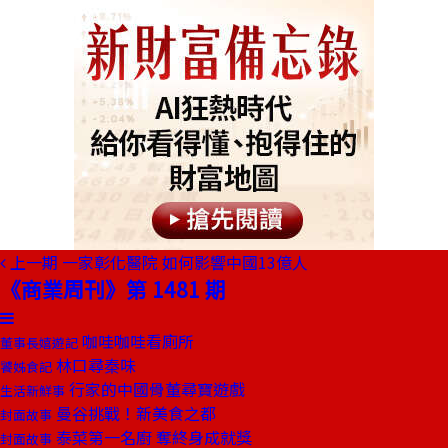
上一期
一家彰化醫院 如何影響中國13億人
《商業周刊》第 1481 期
咖哇咖哇看廁所
董事長嬉遊記
林口尋秦味
饕姊食記
行家的中國骨董尋寶遊戲
生活新鮮事
曼谷挑戰！新美食之都
封面故事
泰菜第一名廚 奪終身成就獎
封面故事