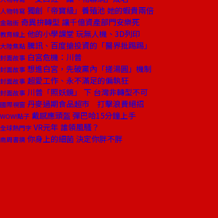
獨創「帝寶級」養殖池 她的蝦貴兩倍
人物特寫
奇異拚轉型 讓千億資產部門安樂死
金融街
他的小學課堂 玩無人機、3D列印
教育線上
騰訊、百度搶投資的「醫界批踢踢」
大陸焦點
白宮危機：川普
封面故事
想進白宮，先破黨內「搓湯圓」機制
封面故事
超愛工作、永不滿足的偏執狂
封面故事
川普「照妖鏡」 下 台灣非轉型不可
封面故事
丹麥過期食品超市 打擊浪費絕招
國際視窗
戴感應頭盔 彈巴哈15分鐘上手
WOW!點子
VR元年 誰領風騷？
全球熱門字
你身上的細菌 決定你胖不胖
商周書摘