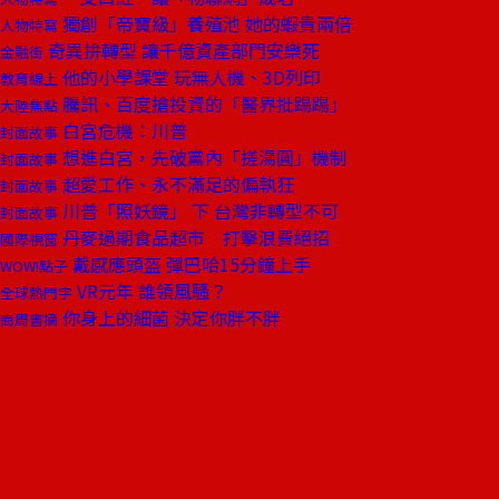
獨創「帝寶級」養殖池 她的蝦貴兩倍
人物特寫
奇異拚轉型 讓千億資產部門安樂死
金融街
他的小學課堂 玩無人機、3D列印
教育線上
騰訊、百度搶投資的「醫界批踢踢」
大陸焦點
白宮危機：川普
封面故事
想進白宮，先破黨內「搓湯圓」機制
封面故事
超愛工作、永不滿足的偏執狂
封面故事
川普「照妖鏡」 下 台灣非轉型不可
封面故事
丹麥過期食品超市 打擊浪費絕招
國際視窗
戴感應頭盔 彈巴哈15分鐘上手
WOW!點子
VR元年 誰領風騷？
全球熱門字
你身上的細菌 決定你胖不胖
商周書摘