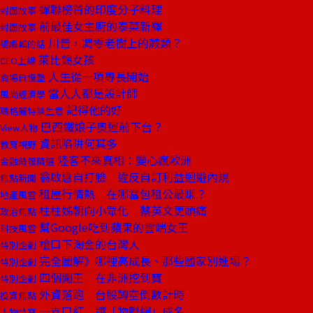
蟬聯榜首的印度分子料理
封面故事
前最佳女主廚的泰菜新繹
封面故事
川普，凋零老樹上的蕨類？
總編輯的話
萊比錫女孩
CEO上線
人生從一項專長開始
商場自慢塾
當人人都是設計師
風尚經濟學
記得他的好
瑪格麗特談生意
巴西鐵娘子奧運前下台？
View人物
資訊陷阱何其多
教育視野
陸客不來真相：變心瘋歐洲
金融時報精選
翁啟惠自打臉 違反自訂利益迴避內規
焦點新聞
租屋行情熱 在哪當包租公最賺？
地產風雲
柱柱姊朝向小眾化 蔡英文更頭痛
政治焦點
幫Google吃到蘋果的雲端女王
科技風雲
槍口下淘金的台灣人
特別企劃
完全圖解》哪裡高成長、那些國家別進場？
特別企劃
四個闖王 在非洲挖到寶
特別企劃
外資落跑 台股轉空倒數計時
投資焦點
一支口紅 讓「物聯網」成名
人物特寫