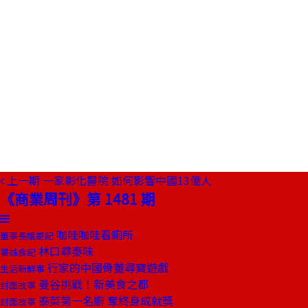
上一期
一家彰化醫院 如何影響中國13億人
《商業周刊》第 1481 期
咖哇咖哇看廁所
董事長嬉遊記
林口尋秦味
饕姊食記
行家的中國骨董尋寶遊戲
生活新鮮事
曼谷挑戰！新美食之都
封面故事
泰菜第一名廚 奪終身成就獎
封面故事