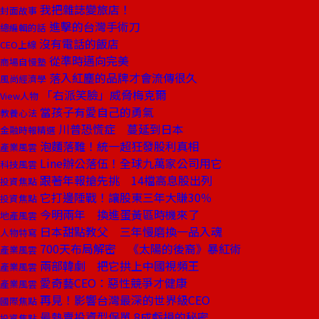
我把雜誌變旅店！
封面故事
進擊的台灣手術刀
總編輯的話
沒有電話的飯店
CEO上線
從準時邁向完美
商場自慢塾
落入紅塵的品牌才會流傳很久
風尚經濟學
「右派笑臉」威脅梅克爾
View人物
當孩子有愛自己的勇氣
教養心法
川普恐慌症 蔓延到日本
金融時報精選
泡麵落難！統一超狂發股利真相
產業風雲
Line辦公落伍！全球九萬家公司用它
科技風雲
跟著年報搶先挑 14檔高息股出列
投資焦點
它打邊陲戰！讓股東三年大賺30％
投資焦點
今明兩年 換進蛋黃區時機來了
地產風雲
日本甜點教父 三年慢磨換一品入魂
人物特寫
700天布局解密 《太陽的後裔》暴紅術
產業風雲
兩部韓劇 把它拱上中國視頻王
產業風雲
愛奇藝CEO：惡性競爭才健康
產業風雲
再見！影響台灣最深的世界級CEO
國際焦點
最熱賣投資型保單 8成虧損的秘密
投資焦點