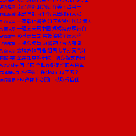
南台灣造的遊艇 在美市占第一
產業風雲
東芝年虧兩千億 竟因技術太強
國際焦點
一家彰化醫院 如何影響中國13億人
封面故事
一週五天飛中國 媽媽總教頭告白
封面故事
彰基走出去 醫護離職率反大降
封面故事
白袍公務員 賺醫管財最大難關
封面故事
金牌教練西進 組團比單打獨鬥好
封面故事
企業加買遮羞險 防莎娃式醜聞
國際視窗
有了它 全世界都是你的著色筆
WOW!點子
漲停板！你clean up了嗎？
戒掉爛英文
FBI教你不必開口 就取得信任
商周書摘