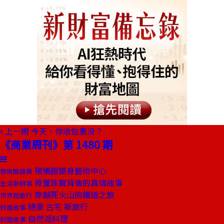
上一期
今天，你收包裹沒？
《商業周刊》第 1480 期
殯儀館變身藝術中心
發現酷建築
骨董珠寶背後的真情故事
生活新鮮事
穿越死火山的鐵道之旅
世界超旅行
絕景 古宅 新旅行
封面故事
自然派料理
封面故事