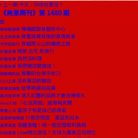
上一期
今天，你收包裹沒？
《商業周刊》第 1480 期
殯儀館變身藝術中心
發現酷建築
骨董珠寶背後的真情故事
生活新鮮事
穿越死火山的鐵道之旅
世界超旅行
絕景 古宅 新旅行
封面故事
自然派料理
封面故事
我把雜誌變旅店！
封面故事
進擊的台灣手術刀
總編輯的話
沒有電話的飯店
CEO上線
從準時邁向完美
商場自慢塾
落入紅塵的品牌才會流傳很久
風尚經濟學
「右派笑臉」威脅梅克爾
View人物
當孩子有愛自己的勇氣
教養心法
川普恐慌症 蔓延到日本
金融時報精選
泡麵落難！統一超狂發股利真相
產業風雲
Line辦公落伍！全球九萬家公司用它
科技風雲