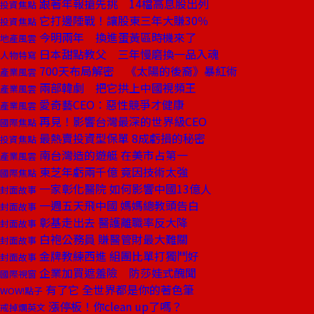
跟著年報搶先挑 14檔高息股出列
投資焦點
它打邊陲戰！讓股東三年大賺30％
投資焦點
今明兩年 換進蛋黃區時機來了
地產風雲
日本甜點教父 三年慢磨換一品入魂
人物特寫
700天布局解密 《太陽的後裔》暴紅術
產業風雲
兩部韓劇 把它拱上中國視頻王
產業風雲
愛奇藝CEO：惡性競爭才健康
產業風雲
再見！影響台灣最深的世界級CEO
國際焦點
最熱賣投資型保單 8成虧損的秘密
投資焦點
南台灣造的遊艇 在美市占第一
產業風雲
東芝年虧兩千億 竟因技術太強
國際焦點
一家彰化醫院 如何影響中國13億人
封面故事
一週五天飛中國 媽媽總教頭告白
封面故事
彰基走出去 醫護離職率反大降
封面故事
白袍公務員 賺醫管財最大難關
封面故事
金牌教練西進 組團比單打獨鬥好
封面故事
企業加買遮羞險 防莎娃式醜聞
國際視窗
有了它 全世界都是你的著色筆
WOW!點子
漲停板！你clean up了嗎？
戒掉爛英文