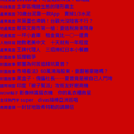
主宰區塊鏈生態的隱形霸主
科技風雲
70歲台泥靠一款App 賣掉1/3水泥
產業風雲
茶葉蛋也滯銷！台觀光沒陸客不行？
產業風雲
蔡英文房市第一槍：要逃稅房東現身
地產風雲
一坪小倉庫 租金竟比一○一還貴
地產風雲
她教老美中文 十天就有一年程度
人物特寫
王牌代理人 三招捧紅日本小餐廳
產業風雲
狐狸戰爭
封面故事
郭董為何苦追錢坑夏普？
封面故事
市場看法》60萬鴻海股東，要跟著豪賭嗎？
封面故事
黑盒子、傀儡社長⋯⋯夏普竟是被自己人鬥垮
封面故事
印度「被子幫派」攻街友好眠商機
國際視窗
影像辨識摺衣機 你的亂衣櫃救星
WOW!點子
super divas接棒亞洲巡唱
全球熱門字
一封甘地致希特勒的請願信
商周書摘