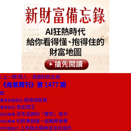
上一期
助人，是最好的生意
《商業周刊》第 1477 期
經過請脫鞋
董事長嬉遊記
食如璞玉
饕姊食記
百年品牌的「整形」推手
特別報導
和歐美超模一起瘋輕拳擊
特別報導
上帝與太陽神並存的城市
世界超旅行