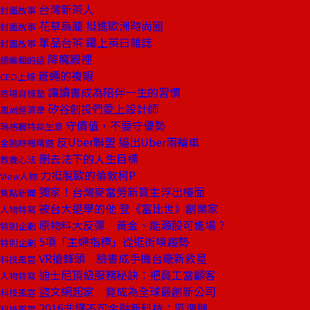
台灣新茶人
封面故事
花草烏龍 挺進歐洲時尚圈
封面故事
單品台茶 躍上英日雜誌
封面故事
降魔殿裡
總編輯的話
蒼蠅的複眼
CEO上線
讓讀書成為陪伴一生的習慣
商場自慢塾
矽谷創投們愛上設計師
風尚經濟學
守價值，不要守優勢
瑪格麗特談生意
反Uber聯盟 逼出Uber兩輪車
金融時報精選
刪去法下的人生目標
教養心法
力挺脫歐的倫敦柯P
View人物
獨家！台灣麥當勞新買主浮出檯面
焦點新聞
被台大退學的他 登《富比世》創業家
人物特寫
原物料大反彈 黃金、能源股可進場？
特別企劃
5項「主婦指標」從逛街嗅趨勢
特別企劃
VR搶鋒頭 臉書成手機台廠新救星
科技風雲
迪士尼頂級服務秘訣：把員工當顧客
人物特寫
盜文網起家 竟成為全球最創新公司
科技風雲
2016非懂不可金融新科技：區塊鏈
科技風雲