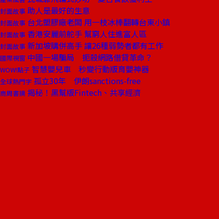
助人是最好的生意
封面故事
台北塑膠廠老闆 用一枝冰棒翻轉台東小鎮
封面故事
香港安麗前舵手 幫窮人住進富人區
封面故事
新加坡購併高手 讓26種弱勢者都有工作
封面故事
中國一場騙局 扼殺網路借貸革命？
國際視窗
智慧嬰兒車 秒變行動版育嬰神器
WOW!點子
孤立30年 伊朗sanctions-free
全球熱門字
揭秘！黑幫版Fintech、共享經濟
商周書摘