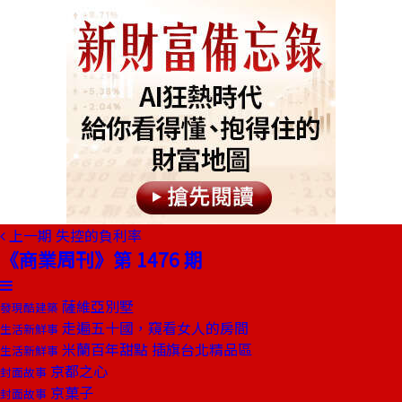
上一期
失控的負利率
《商業周刊》第 1476 期
薩維亞別墅
發現酷建築
走遍五十國，窺看女人的房間
生活新鮮事
米蘭百年甜點 插旗台北精品區
生活新鮮事
京都之心
封面故事
京菓子
封面故事