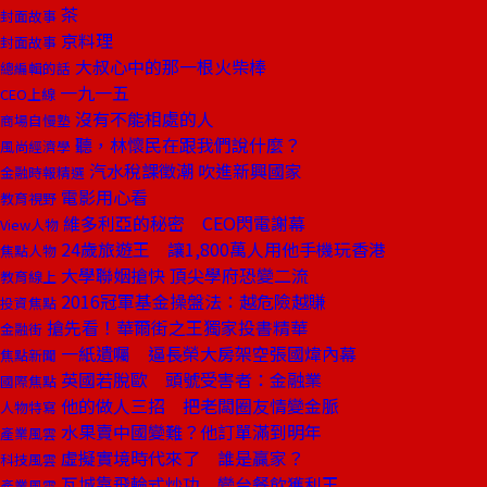
茶
封面故事
京料理
封面故事
大叔心中的那一根火柴棒
總編輯的話
一九一五
CEO上線
沒有不能相處的人
商場自慢塾
聽，林懷民在跟我們說什麼？
風尚經濟學
汽水稅課徵潮 吹進新興國家
金融時報精選
電影用心看
教育視野
維多利亞的秘密 CEO閃電謝幕
View人物
24歲旅遊王 讓1,800萬人用他手機玩香港
焦點人物
大學聯姻搶快 頂尖學府恐變二流
教育線上
2016冠軍基金操盤法：越危險越賺
投資焦點
搶先看！華爾街之王獨家投書精華
金融街
一紙遺囑 逼長榮大房架空張國煒內幕
焦點新聞
英國若脫歐 頭號受害者：金融業
國際焦點
他的做人三招 把老闆圈友情變金脈
人物特寫
水果賣中國變難？他訂單滿到明年
產業風雲
虛擬實境時代來了 誰是贏家？
科技風雲
瓦城靠飛輪式炒功 變台餐飲獲利王
產業風雲