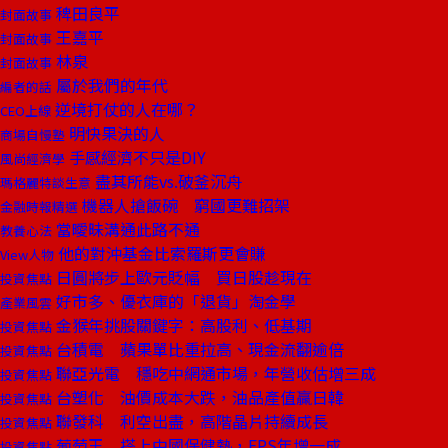
稗田良平
封面故事
王嘉平
封面故事
林泉
封面故事
屬於我們的年代
編者的話
逆境打仗的人在哪？
CEO上線
明快果決的人
商場自慢塾
手感經濟不只是DIY
風尚經濟學
盡其所能vs.破釜沉舟
瑪格麗特談生意
機器人搶飯碗 窮國更難招架
金融時報精選
當曖昧溝通此路不通
教養心法
他的對沖基金比索羅斯更會賺
View人物
日圓將步上歐元貶幅 買日股趁現在
投資焦點
好市多、優衣庫的「退貨」淘金學
產業風雲
金猴年挑股關鍵字：高股利、低基期
投資焦點
台積電 蘋果單比重拉高、現金流翻逾倍
投資焦點
聯亞光電 穩吃中網通市場，年營收估增三成
投資焦點
台塑化 油價成本大跌，油品產值贏日韓
投資焦點
聯發科 利空出盡，高階晶片持續成長
投資焦點
葡萄王 搭上中國保健熱，EPS年增一成
投資焦點