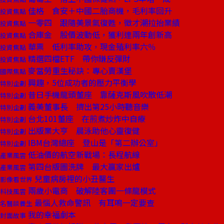
佳格 食安＋中國二胎商機，毛利率回升
投資焦點
一零四 跟隨美景氣復甦，徵才潮拉抬業績
投資焦點
合庫金 股價波動低，獲利連兩年創新高
投資焦點
華票 低利率助攻，現金殖利率六％
投資焦點
精選四檔ETF 帶你賺反彈財
投資焦點
麥當勞重生秘訣：專心賣漢堡
國際焦點
興趣，5位成功者的壓力平衡學
特別企劃
昔日手機龍頭董座 靠薩克斯風吹散低潮
特別企劃
義美董事長 擠出第25小時聽音樂
特別企劃
台北101董座 在煎煮炒炸中自療
特別企劃
出版業大亨 晨泳助他心靈復健
特別企劃
IBM台灣總座 登山是「第二辦公室」
特別企劃
低油價的航空新戰場：長程航線
產業風雲
第四台版圖洗牌 最大贏家出爐
產業風雲
兒童病房裡的小丑醫生
影像看世界
兩歲小電商 破解陸客團一條龍模式
科技風雲
最惱人救命警訊 有耳鳴一定要查
名醫談養生
我的幸福劇本
封面故事