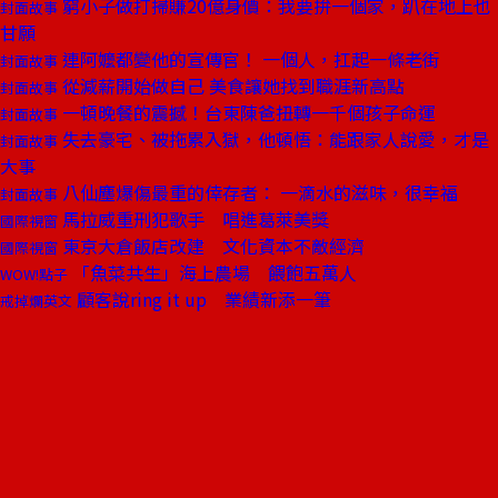
窮小子做打掃賺20億身價：我要拚一個家，趴在地上也
封面故事
甘願
連阿嬤都變他的宣傳官！ 一個人，扛起一條老街
封面故事
從減薪開始做自己 美食讓她找到職涯新高點
封面故事
一頓晚餐的震撼！台東陳爸扭轉一千個孩子命運
封面故事
失去豪宅、被拖累入獄，他頓悟：能跟家人說愛，才是
封面故事
大事
八仙塵爆傷最重的倖存者： 一滴水的滋味，很幸福
封面故事
馬拉威重刑犯歌手 唱進葛萊美獎
國際視窗
東京大倉飯店改建 文化資本不敵經濟
國際視窗
「魚菜共生」海上農場 餵飽五萬人
WOW!點子
顧客說ring it up 業績新添一筆
戒掉爛英文