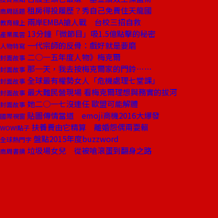
租房得投履歷？秀自己免費住天龍國
商周話題
兩岸EMBA搶人戰 台校三招自救
教育線上
13分鐘「微節目」吸1.5億點擊的秘密
產業風雲
一代宗師的反骨：戲好就是要磨
人物特寫
二○一五年度人物》梅克爾
封面故事
那一天，我去按梅克爾家的門鈴……
封面故事
全球最有權勢女人「危機處理七堂課」
封面故事
最大難民營現場 看梅克爾理想與務實的拔河
封面故事
她二○一七沒連任 歐盟可能解體
封面故事
貼圖傳情當道 emoji商機2016大爆發
國際視窗
扶養費由它精算 離婚怨偶甭耍賴
WOW!點子
盤點2015年度buzzword
全球熱門字
垃圾場女兒 從被嗆滾蛋到翻身之路
商周書摘