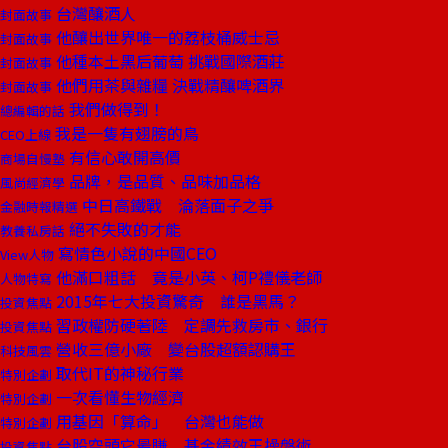
台灣釀酒人
封面故事
他釀出世界唯一的荔枝桶威士忌
封面故事
他種本土黑后葡萄 挑戰國際酒莊
封面故事
他們用茶與雜糧 決戰精釀啤酒界
封面故事
我們做得到！
總編輯的話
我是一隻有翅膀的鳥
CEO上線
有信心敢開高價
商場自慢塾
品牌，是品質、品味加品格
風尚經濟學
中日高鐵戰 淪落面子之爭
金融時報精選
絕不失敗的才能
教養私房話
寫情色小說的中國CEO
View人物
他滿口粗話 竟是小英、柯P禮儀老師
人物特寫
2015年七大投資驚奇 誰是黑馬？
投資焦點
習政權防硬著陸 定調先救房市、銀行
投資焦點
營收三億小廠 變台股超額認購王
科技風雲
取代IT的神秘行業
特別企劃
一次看懂生物經濟
特別企劃
用基因「算命」 台灣也能做
特別企劃
台股空頭它最賺 基金績效王操盤術
投資焦點