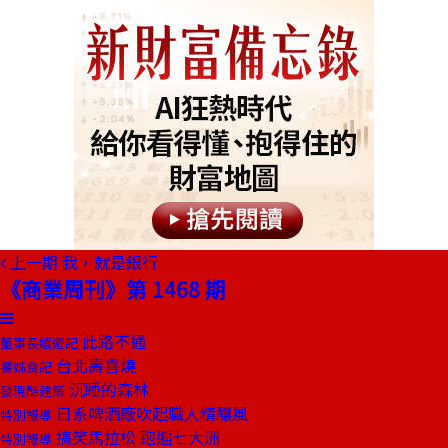
上一期
我，就是銀行
《商業周刊》第 1468 期
此路不通
董事長嬉遊記
台北壽喜燒
饕姊食記
沉睡的森林
發現酷建築
日系啤酒廠吹起職人精釀風
特別報導
搞笑馬拉松 跑遍七大洲
特別報導