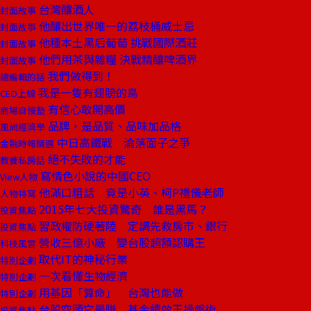
台灣釀酒人
封面故事
他釀出世界唯一的荔枝桶威士忌
封面故事
他種本土黑后葡萄 挑戰國際酒莊
封面故事
他們用茶與雜糧 決戰精釀啤酒界
封面故事
我們做得到！
總編輯的話
我是一隻有翅膀的鳥
CEO上線
有信心敢開高價
商場自慢塾
品牌，是品質、品味加品格
風尚經濟學
中日高鐵戰 淪落面子之爭
金融時報精選
絕不失敗的才能
教養私房話
寫情色小說的中國CEO
View人物
他滿口粗話 竟是小英、柯P禮儀老師
人物特寫
2015年七大投資驚奇 誰是黑馬？
投資焦點
習政權防硬著陸 定調先救房市、銀行
投資焦點
營收三億小廠 變台股超額認購王
科技風雲
取代IT的神秘行業
特別企劃
一次看懂生物經濟
特別企劃
用基因「算命」 台灣也能做
特別企劃
台股空頭它最賺 基金績效王操盤術
投資焦點