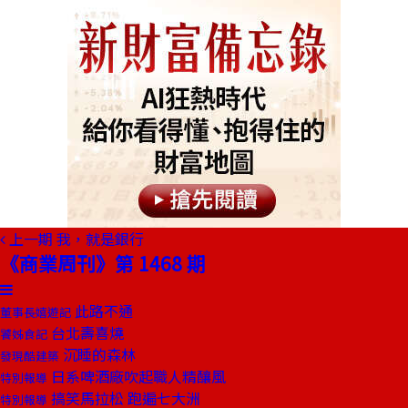
上一期
我，就是銀行
《商業周刊》第 1468 期
此路不通
董事長嬉遊記
台北壽喜燒
饕姊食記
沉睡的森林
發現酷建築
日系啤酒廠吹起職人精釀風
特別報導
搞笑馬拉松 跑遍七大洲
特別報導