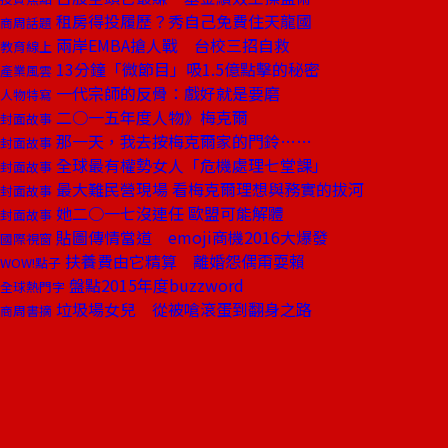
租房得投履歷？秀自己免費住天龍國
商周話題
兩岸EMBA搶人戰 台校三招自救
教育線上
13分鐘「微節目」吸1.5億點擊的秘密
產業風雲
一代宗師的反骨：戲好就是要磨
人物特寫
二○一五年度人物》梅克爾
封面故事
那一天，我去按梅克爾家的門鈴……
封面故事
全球最有權勢女人「危機處理七堂課」
封面故事
最大難民營現場 看梅克爾理想與務實的拔河
封面故事
她二○一七沒連任 歐盟可能解體
封面故事
貼圖傳情當道 emoji商機2016大爆發
國際視窗
扶養費由它精算 離婚怨偶甭耍賴
WOW!點子
盤點2015年度buzzword
全球熱門字
垃圾場女兒 從被嗆滾蛋到翻身之路
商周書摘